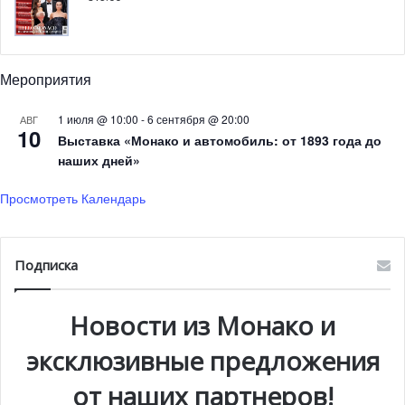
Именно так прозвучал девиз предстоящего судебного
сезона.
Мероприятия
1 июля @ 10:00
-
6 сентября @ 20:00
АВГ
10
Выставка «Монако и автомобиль: от 1893 года до
наших дней»
Просмотреть Календарь
Подписка
Новости из Монако и
эксклюзивные предложения
Государство должно всегда стремиться к поиску
справедливого судебного решения, учитывающего
от наших партнеров!