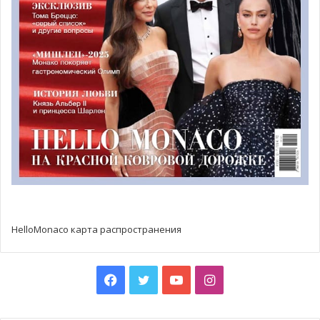
При разработке нового Устава монакские специалисты
руководствовались четырьмя основными целями и
задачами. Княжеское правительство особенно
подчеркнуло свое стремление ограничить потребление
энергии, сохранить дикий растительный и животный
мир, защитить ночное небо города и создать
гармоничный ночной силуэт княжества.
HelloMonaco карта распространения
В заключении исследования были определены две
категории зданий, нуждающиеся в освещении, при этом
Facebook
Twitter
YouTube
Instagram
каждая из них в соответствии с определенными
критериями подразделяется на подкатегории.