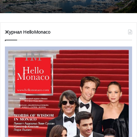
Журнал HelloMonaco
Благотворительный забег в Монако
помог детям на пяти континентах