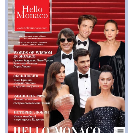
Богемная атмосфера Sass Café переместилась под
звёзды арабской пустыни. Новость о том, что
популярная концепция из Монако теперь появилась в
регионе Среднего Востока подхватили местные СМИ. На
открытии гостей приветствовал владелец заведения, и
приглашенная звезда — американский исполнитель
Khalid.
В меню гости встретят блюда средиземноморской кухни
и новые гастрономические предложенияиз Латинской
Америки. Sass Café проведет в пустыне зимовку, которая
считается самым популярным сезоном в Саудовской
Аравии.
32 редких работы Пикассо
выставлены в Монако
​​