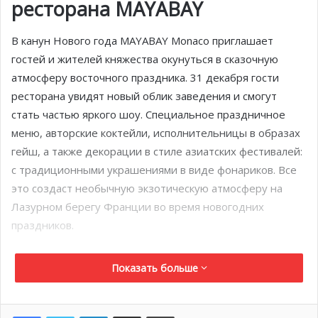
ресторана MAYABAY
В канун Нового года MAYABAY Monaco приглашает
гостей и жителей княжества окунуться в сказочную
атмосферу восточного праздника. 31 декабря гости
ресторана увидят новый облик заведения и смогут
стать частью яркого шоу. Специальное праздничное
меню, авторские коктейли, исполнительницы в образах
гейш, а также декорации в стиле азиатских фестивалей:
с традиционными украшениями в виде фонариков. Все
это создаст необычную экзотическую атмосферу на
Лазурном берегу Франции во время новогодних
праздников.
Ресторан тайской и азиатской кухни, созданный в 2006
Показать больше
году, завоевал любовь местных жителей и туристов
благодаря превосходному меню и яркому восточному
LinkedIn
Поделиться по электронной почте
Распечатать
декору, создающему роскошную атмосферу. Концепция