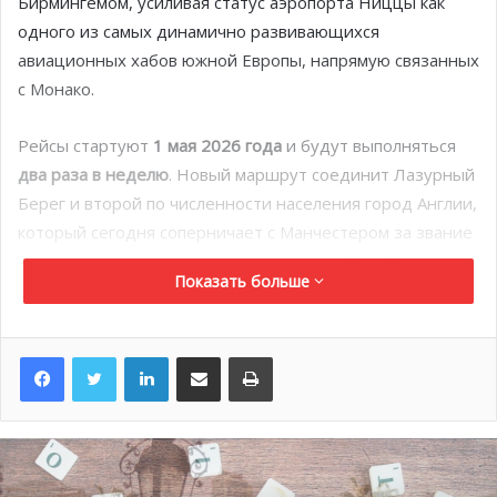
Бирмингемом, усиливая статус аэропорта Ниццы как
одного из самых динамично развивающихся
авиационных хабов южной Европы, напрямую связанных
с Монако.
Рейсы стартуют
1 мая 2026 года
и будут выполняться
два раза в неделю
. Новый маршрут соединит Лазурный
Берег и второй по численности населения город Англии,
который сегодня соперничает с Манчестером за звание
главного регионального центра страны. Для Монако это
Показать больше
означает ещё более удобный доступ для туристов,
инвесторов и деловых путешественников из
центральной части Великобритании.
LinkedIn
Поделиться по электронной почте
Распечатать
Бирмингем в сети направлений
Лазурного Берега
С населением
1,17 млн человек (2023)
Бирмингем играет