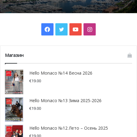
Facebook
Twitter
YouTube
Instagram
Магазин
Hello Monaco №14 Весна 2026
€
19.00
Кто будет играть?
Основатель фонда «Одной капли» Ги Лалиберте заявил,
Hello Monaco №13 Зима 2025-2026
что на турнире покерным профессионалам будут рады,
€
19.00
но принять участие в соревновании они не смогут.
«Оглянувшись и оценив первые два турнира One Drop,
Hello Monaco №12 Лето – Осень 2025
поговорив с потенциальными участниками нынешнего
€
19.00