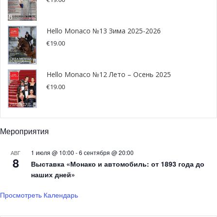
Porsche, модели которых будут объявлены позднее.
Эти уникальные сочетания позволят посетителям
Hello Monaco №13 Зима 2025-2026
оценить эволюцию дизайна, материалов, технических
€
19.00
характеристик и инновационных решений, которые
формировали автомобильную индустрию на
Hello Monaco №12 Лето – Осень 2025
протяжении более полувека.
€
19.00
Гости выставки также смогут увидеть, каким образом
ведущие автопроизводители переосмысливают свои
самые культовые модели, чтобы соответствовать
Мероприятия
вызовам и ожиданиям современного мира.
1 июля @ 10:00
-
6 сентября @ 20:00
АВГ
8
Выставка станет одним из заметных событий летнего
Выставка «Монако и автомобиль: от 1893 года до
наших дней»
сезона в Монако и предоставит редкую возможность
проследить связь между автомобильным наследием
Просмотреть Календарь
прошлого и технологиями будущего.