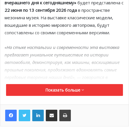
вчерашнего дня к сегодняшнему»
будет представлена с
22 июня по 13 сентября 2026 года
в пространстве
мезонина музея. На выставке классические модели,
вошедшие в историю мирового автопрома, будут
сопоставлены со своими современными версиями.
«На стыке ностальгии и современности эта выставка
предлагает уникальное путешествие по истории
автомобиля, демонстрируя, как машины, восхищавшие
прошлые поколения, продолжают вдохновлять самые
передовые творения наших дней», — говорится в
недавнем пресс-релизе Княжеского дворца Монако.
Показать больше
Благодаря тщательно подобранной коллекции знаковых
моделей посетители смогут наглядно проследить, как
LinkedIn
Поделиться по электронной почте
Распечатать
автомобили отдельных производителей менялись на
протяжении десятилетий.