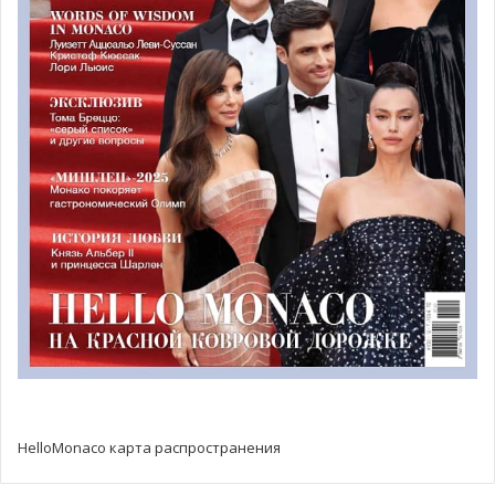
исследования под руководством Флорана Хьюгонне
позволят раньше выявлять рак молочной железы. В 12-й
раз марш «Розовая лента» состоялся в Монако и в этом
году побил рекорд — 250 участников прошли 5-ти
километровый маршрут по улицам княжества,
поддержав борющихся со страшным заболеванием.
10 февраля организация Pink Ribbon Monaco провела
благотворительный сбор средств Dare to Bear в отеле
Эрмитаж со специальным гостем, актером Ноем Уайлом.
Среди лотов на аукционе были представлены редкие
фотографии и фрагменты фильмов знаменитого
режиссера Альфреда Хичкока «Окно во двор» с Грейс
Келли в главной роли, билеты на VIP-террасу во время
этапа Гран-при Монако, уникальные часы и
коллекционные ручки.
HelloMonaco карта распространения
Pink Ribbon Monaco начала свою деятельность в 2011