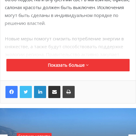
салонах красоты должен быть выключен. Исключения
могут быть сделаны в индивидуальном порядке по
решению властей.
Новые меры помогут снизить потребление энергии в
княжестве, а также будут способствовать поддержке
экологии региона. Правительство активно закупает
специальное энергоэффективное оборудование и
Показать больше
выделяет специальные гранты через Национальный
зеленый фонд для предпринимателей на покупку
LinkedIn
Поделиться по электронной почте
Распечатать
сберегающих приборов.
Подобные субсидии покрывают около 30% от общей
суммы счетов и не должны превышать 3000 евро.
Оформить выплату предприниматели могут через
специализированную организацию — Миссия по
энергетическому переходу до 31 декабря 2023 года.