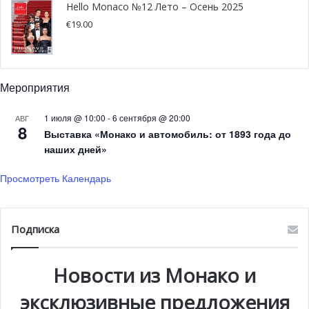
свободный доступ в теплицы сада, используемые
Hello Monaco №12 Лето – Осень 2025
обычно в научных целях и закрытые для публики. Не
€
19.00
пропустите такую уникальную возможность на этих
выходных!
Мероприятия
1 июля @ 10:00
-
6 сентября @ 20:00
АВГ
8
Выставка «Монако и автомобиль: от 1893 года до
наших дней»
Просмотреть Календарь
Подписка
Новости из Монако и
эксклюзивные предложения