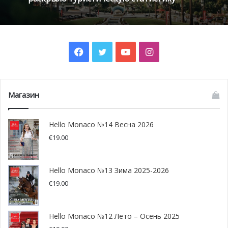
раскрыло туристическую статистику
Facebook
Twitter
YouTube
Instagram
Монако меняет правила выплаты пенсий
и обсуждает однополые союзы
Магазин
Hello Monaco №14 Весна 2026
€
19.00
В отеле располагаются три ресторана, вдохновлённые
блестящим шеф-поваром
Жоэлем Робюшоном
, которые
сейчас работают под чутким руководством Кристофа
Hello Monaco №13 Зима 2025-2026
Кюссака. Рестораны предлагают гурманам самые
€
19.00
разнообразные блюда и кухни. Один из ресторанов
Метрополя, а именно Odyssey, щеголяет дизайном от
Hello Monaco №12 Лето – Осень 2025
самого
Карла Лагерфельда
, арт-директора