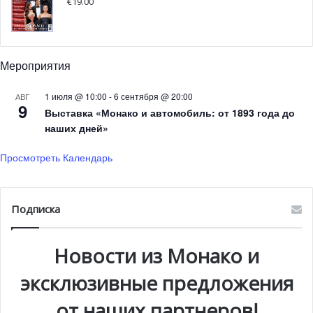
€
19.00
французского дома Шанель. Другой,
Yoshi
, является
единственным японским рестораном Жоэля Робюшона в
мире, он удостоен одной звезды Michelin.
Мероприятия
Кроме того, в партнёрстве с Домом Givenchy, отель
Метрополь Монте-Карло открыл в 2017 году
1 июля @ 10:00
-
6 сентября @ 20:00
АВГ
9
уникальное
«Спа Метрополь»
, которое отражает всю
Выставка «Монако и автомобиль: от 1893 года до
наших дней»
философию заведения, а именно — роскошь, шик и
изысканность.
Просмотреть Календарь
Подписка
Новости из Монако и
эксклюзивные предложения
от наших партнеров!