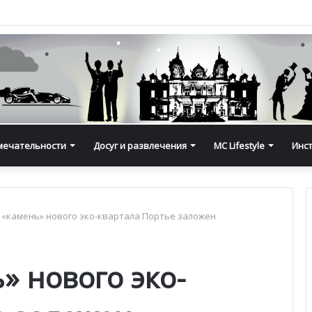
мечательности
Досуг и развлечения
MC Lifestyle
Инс
«камень» нового эко-квартала Портье заложен
» нового эко-