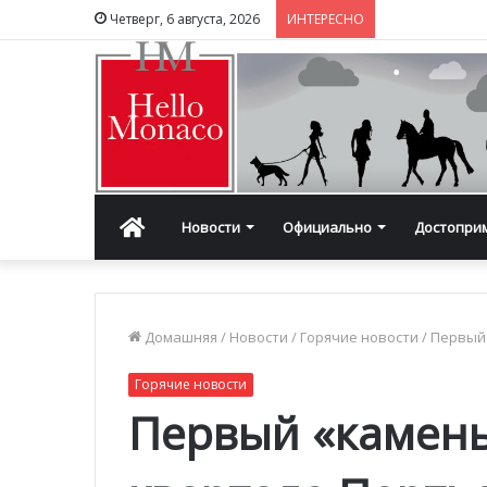
Четверг, 6 августа, 2026
ИНТЕРЕСНО
Главная
Новости
Официально
Достопри
Домашняя
/
Новости
/
Горячие новости
/
Первый 
Горячие новости
Первый «камень