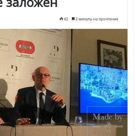
е заложен
62
2 минуты на прочтение