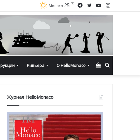
℃
Facebook
Twitter
YouTube
Instagram
25
Monaco
Смотреть
Искать
трукции
Ривьера
О HelloMonaco
корзину
Журнал HelloMonaco