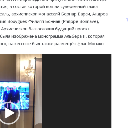
ация, в состав которой вошли суверенный глава
лль, архиепископ монакский Бернар Барси, Андреа
П
ия Bouygues Филипп Боннав (Philippe Bonnave),
у. Архиепископ благословил будущий проект.
 была изображена монограмма Альбера II, которая
ого, на кессоне был также размещён флаг Монако.