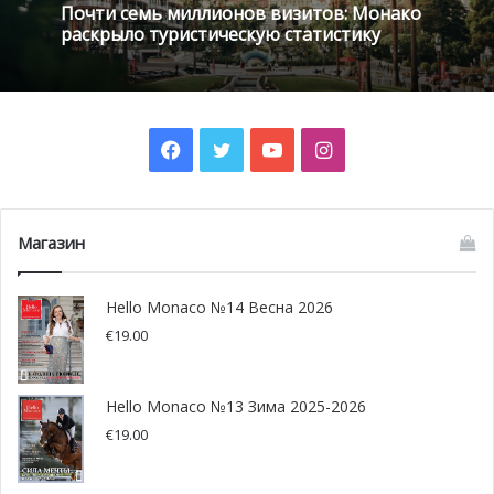
Почти семь миллионов визитов: Монако
раскрыло туристическую статистику
Facebook
Twitter
YouTube
Instagram
Магазин
Основной целью благотворительного состязания
является поддержка организаций, деятельность
Hello Monaco №14 Весна 2026
которых направлена на помощь детям и людям,
€
19.00
находящимся в сложной ситуации.
Призовой фонд составил 50 000 евро, как и в прошлом
Hello Monaco №13 Зима 2025-2026
году. Сумма была распределена между ассоциациями, в
€
19.00
соответствии с результатами скачек. Так, чек на сумму
10 000 евро достался Фонду принцессы Грейс, за