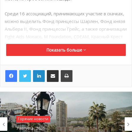
Среди 16 ассоциаций, принимающих участие в скачках,
можно выделить Фонд принцессы Шарлен, Фонд князя
Альбера
II
, Фонд принцессы Грейс, а также организации
Fight Aids Monaco, M Foundation, CDEAM, Красный Крест
Монако, AMAPEI, Les Anges gardiens de Monaco и другие.
Показать больше
Накануне, в Яхт-клубе Монако, с помощью жеребьевки
организаторы закрепили за каждой лошадью одну из
LinkedIn
Поделиться по электронной почте
Распечатать
ассоциаций. Тянули жребий Гарет Уиттсток (Gareth
Wittstock), брат принцессы Шарлен, и Франсуа
Форчиоли-Конти (François Forcioli-Conti), президент
Societé des Courses de la Côte d’Azur.
Горячие новости
7 августа , 2026