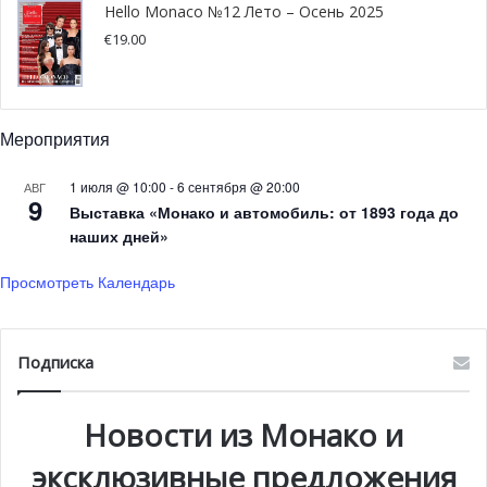
Hello Monaco №12 Лето – Осень 2025
который выступала лошадь по имени Namasjar. Второй
€
19.00
пришла Sometaste, заработавшая 6000 евро для
французского Красного Креста. На третьем месте
оказалась Dégrisement вместе с благотворительной
организацией “Just World Interational”. Их выигрыш
Мероприятия
составил 4 000 евро. В свою очередь, лошадь Cry Baby,
1 июля @ 10:00
-
6 сентября @ 20:00
АВГ
выступавшая за Фонд принцессы Шарлен,
9
Выставка «Монако и автомобиль: от 1893 года до
финишировала пятой. Оставшиеся деньги призового
наших дней»
фонда были разделены между другими участниками
организациями.
Просмотреть Календарь
Напомним, что событие играет важную роль в развитии
ипподрома Лазурного Берега и благоприятно
Подписка
сказывается на его посещаемости. Так, первую гонку,
проходившую в прошлом году, посетили 2 500 гостей!
Новости из Монако и
эксклюзивные предложения