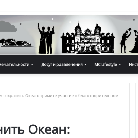
мечательности
Досуг и развлечения
MC Lifestyle
Инс
 сохранить Океан: примите участие в благотворительном
ить Океан: