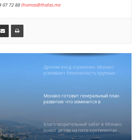
9 07 72 88
thomas
@
thalas
.
me
В Монако раскрыли мошенничество
с драгоценностями на сумму свыше
€1 млн
kedIn
Поделиться по электронной почте
Распечатать
От Нью-Йорка до Монако: BIG ART
FESTIVAL готовит вечер мирового
уровня на Лазурном Берегу
Дронам вход ограничен: Монако
усиливает безопасность крупных
мероприятий
Монако готовит генеральный план
развития: что изменится в
Княжестве
Благотворительный забег в Монако
помог детям на пяти континентах
тся в