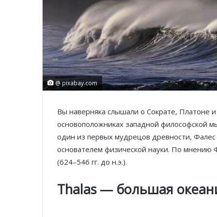
@ pixabay.com
Вы наверняка слышали о Сократе, Платоне и
основоположниках западной философской мы
один из первых мудрецов древности, Фалес
основателем физической науки. По мнению Ф
(624–546 гг. до н.э.).
Thalas — большая океан