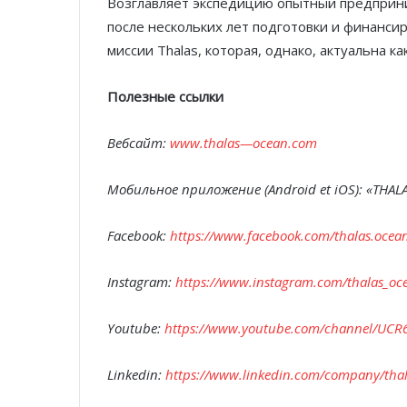
Возглавляет экспедицию опытный предприним
после нескольких лет подготовки и финансир
миссии Thalas, которая, однако, актуальна ка
Полезные ссылки
Вебсайт:
www
.
thalas
—
ocean
.
com
Мобильное приложение (
Android
et
iOS
): «
THAL
Facebook
:
https
://
www
.
facebook
.
com
/
thalas
.
ocea
Instagram
:
https
://
www
.
instagram
.
com
/
thalas
_
oc
Youtube
:
https
://
www
.
youtube
.
com
/
channel
/
UCR
Linkedin
:
https
://
www
.
linkedin
.
com
/
company
/
tha