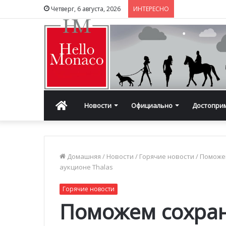
Четверг, 6 августа, 2026
ИНТЕРЕСНО
Главная
Новости
Официально
Достопри
Домашняя
/
Новости
/
Горячие новости
/
Поможем
аукционе Thalas
Горячие новости
Поможем сохран