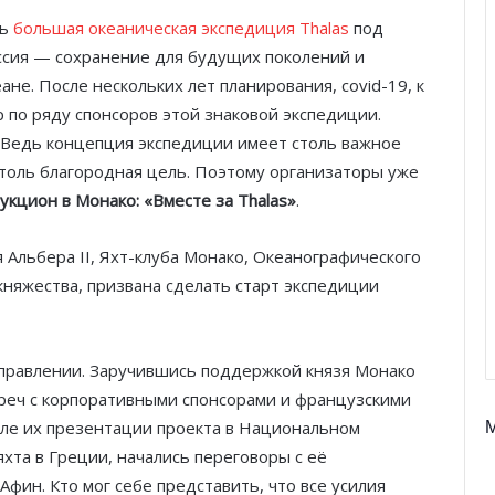
ть
большая океаническая экспедиция Thalas
под
иссия — сохранение для будущих поколений и
е. После нескольких лет планирования, сovid-19, к
по ряду спонсоров этой знаковой экспедиции.
. Ведь концепция экспедиции имеет столь важное
столь благородная цель. Поэтому организаторы уже
кцион в Монако: «Вместе за Thalas»
.
 Альбера II, Яхт-клуба Монако, Океанографического
 княжества, призвана сделать старт экспедиции
аправлении. Заручившись поддержкой князя Монако
треч с корпоративными спонсорами и французскими
осле их презентации проекта в Национальном
хта в Греции, начались переговоры с её
фин. Кто мог себе представить, что все усилия