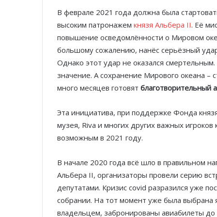
В феврале 2021 года должна была стартова
высоким патронажем
князя Альбера II
. Её м
повышение осведомлённости о Мировом океан
большому сожалению, нанёс серьёзный удар 
Однако этот удар не оказался смертельным
значение. А сохранение Мирового океана – 
много месяцев готовят
благотворительный ау
Эта инициатива, при поддержке Фонда князя
музея, Riva и многих других важных игроков
возможным в 2021 году.
В начале 2020 года всё шло в правильном н
Альбера II, организаторы провели серию вс
депутатами. Кризис сovid разразился уже п
собрании. На тот момент уже была выбрана я
владельцем, забронированы авиабилеты до А