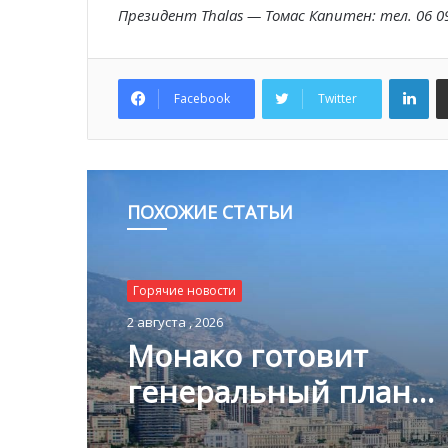
Президент
Thalas —
Томас Капитен
: тел. 06 0
Lin
Facebook
Twitter
ПОХОЖИЕ СТАТЬИ
Горячие новости
2 августа , 2026
Монако готовит
генеральный план
развития: что измени