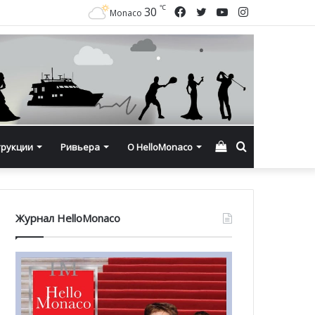
℃
Facebook
Twitter
YouTube
Instagram
30
Monaco
Смотреть
Искать
трукции
Ривьера
О HelloMonaco
корзину
Журнал HelloMonaco