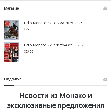
секторе и проживающих в Монако. Однако, данная
Магазин
поправка будет предполагать внесение изменений в
принципы координации, установленные Двусторонним
Hello Monaco №13 Зима 2025-2026
франко-монегасским соглашением о социальном
€
25.00
обеспечении и доступе к семейным пособиям.
Правительство Монако планирует начать обсуждение
этого вопроса с французской стороной.
Hello Monaco №12 Лето–Осень 2025
€
25.00
Фото: gouv.mc/pixabay
Подписка
Новости из Монако и
эксклюзивные предложения