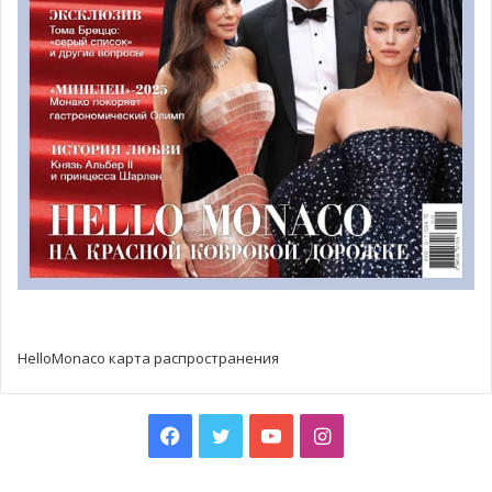
семейных пособий государственным и муниципальным
служащим позволит женщинам, задействованным в
данной области и проживающим на территории Монако,
принимать на себя
статус главы семьи
и, таким образом,
получать пособия на семью и другие пособия на
семейные расходы, а также медицинскую страховку для
себя и членов своей семьи. По приблизительным
подсчетам, данное изменение в законе коснется более
530 женщин.
Княжеское правительство также предусмотрело, что в
случае повторного брака мать ребенка от предыдущего
союза теперь будет сохранять за собой статус главы
HelloMonaco карта распространения
семьи. До внесения данной поправки, этот статус
автоматически переходил к новому супругу.
Facebook
Twitter
YouTube
Instagram
В скором времени данная реформа будет
распространяться и на женщин, работающих в частном