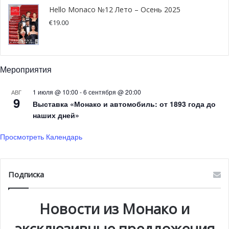
Hello Monaco №12 Лето – Осень 2025
€
19.00
@ nevsky_mitya
Мероприятия
Затем артистами была показана рождественская сказка
«Снежная Королева», персонажам которой удалось
1 июля @ 10:00
-
6 сентября @ 20:00
АВГ
перенести ребят в удивительный мир сказочных героев
9
Выставка «Монако и автомобиль: от 1893 года до
и почувствовать дух Рождества, а также на примере
наших дней»
показать, как важны традиции, что такое уметь
Просмотреть Календарь
прощать и просить прощения.
Вместе с Дедом Морозом, Снегурочкой, Ангелом, Каем и
Подписка
Гердой дети вместе водили хороводы, участвовали в
конкурсах и пели песни. Каждый желающий мог
Новости из Монако и
рассказать новогоднее стихотворение, станцевать или
спеть песенку для Деда Мороза.
эксклюзивные предложения