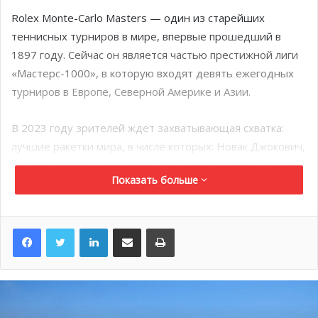
Rolex Monte-Carlo Masters — один из старейших
теннисных турниров в мире, впервые прошедший в
1897 году. Сейчас он является частью престижной лиги
«Мастерс-1000», в которую входят девять ежегодных
турниров в Европе, Северной Америке и Азии.
В 2023 году зрителей ждет захватывающая схватка:
лучшие ракетки мира, в числе которых: Новак Джокович,
победитель прошлого года Стефанос Циципас, Даниил
Показать больше
Медведев, и Андрей Рублев сразятся за престижный
титул.
LinkedIn
Поделиться по электронной почте
Распечатать
22-кратный чемпион Большого шлема и 11-кратный
чемпион турнира «Australian Open» Рафаэль Надаль
вынужден пропустить турнир в Монако из-за травмы
бедра.