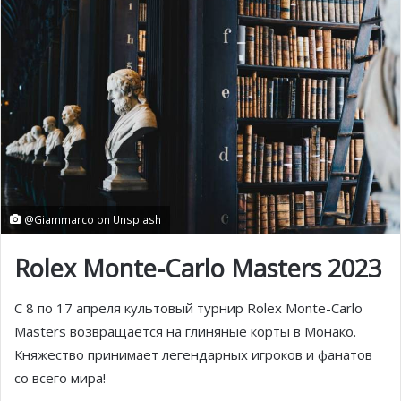
@Giammarco on Unsplash
Rolex Monte-Carlo Masters 2023
С 8 по 17 апреля культовый турнир Rolex Monte-Carlo
Masters возвращается на глиняные корты в Монако.
Княжество принимает легендарных игроков и фанатов
со всего мира!