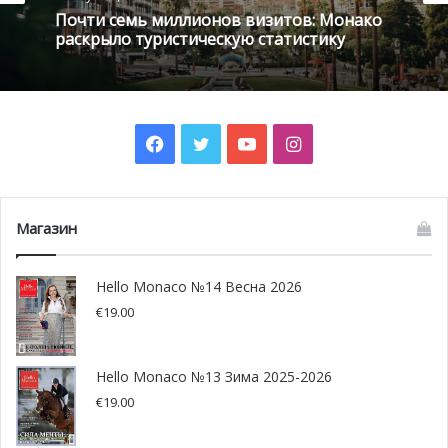
аренды на Лазурном Берегу)
Почти семь миллионов визитов: Монако
раскрыло туристическую статистику
Погреб/ гараж
Парковка
Facebook
Twitter
YouTube
Instagram
Магазин
Hello Monaco №14 Весна 2026
€
19.00
Hello Monaco №13 Зима 2025-2026
Фото предоставлено yachtharbour.com
€
19.00
175-метровая суперъяхта