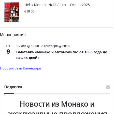
Hello Monaco №12 Лето – Осень 2025
Acionna
€
19.00
175-метровая Acionna – крейсерская мегаяхта мирового
класса, бросает вызов стереотипам о том, что более
крупные яхты зачастую являются слишком
Мероприятия
однородными и традиционными.
1 июля @ 10:00
-
6 сентября @ 20:00
АВГ
9
Выставка «Монако и автомобиль: от 1893 года до
Яхта отличается колоссальным внутренним
наших дней»
пространством, потенциально выполняющим любые
функции — полноценный сквош-корт, вертолетная
Просмотреть Календарь
площадка и крытый бассейн площадью 20 метров.
Дизайн также включает 8 впечатляющих палуб и
двухэтажный главный салон с панорамными окнами из
Подписка
изогнутого стекла, открывающимися на главный
кормовой бассейн.
Новости из Монако и
эксклюзивные предложения