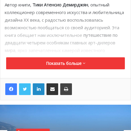
Автор книги,
Тики Атенсио Демирджян
, опытный
коллекционер современного искусства и любительница
дизайна XX века, с радостью воспользовалась
возможностью пообщаться со своей аудиторией. Эта
книга обещает нам исключительное
путешествие по
двадцати четырем особнякам главных арт-дилеров
мира
, ярко запечатлённых камерой известного
фотографа
, арт-директора и продюсера
Жана-Франсуа
Показать больше
Жоссо
.
LinkedIn
Поделиться по электронной почте
Распечатать