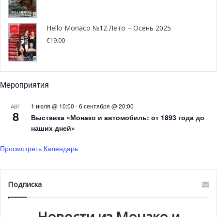
Hello Monaco №12 Лето – Осень 2025
€
19.00
Тики Атенсио Демирджян
Это захватывающее приключение от Нью-Йорка до
Мероприятия
Лондона, от Брюсселя до Лос-Анджелеса, от Сан-Паоло
до Княжества Монако. Здесь чередуются текст и
1 июля @ 10:00
-
6 сентября @ 20:00
АВГ
8
Выставка «Монако и автомобиль: от 1893 года до
изображения, описывая самые камерные и изысканные
наших дней»
интерьеры, удивительно сочетающие элементы
дизайна разных времён. Так рождается новый
Просмотреть Календарь
многообразный художественный стиль, объединённый
величественной гармонией на основе видения
талантливых дизайнеров. Аннабель Селльдорф, Питер
Подписка
Марино, Франсуа Марк, Жак Гранж, Тошико Мори и
многие другие. Сосуществование всех этих шедевров
Новости из Монако и