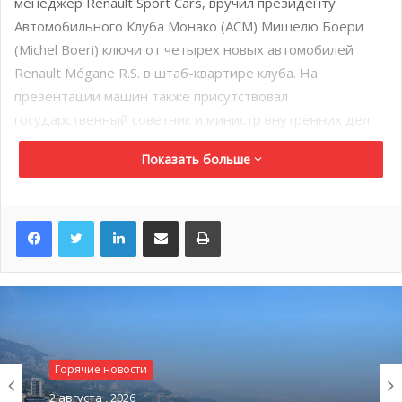
менеджер Renault Sport Cars, вручил президенту
Автомобильного Клуба Монако (ACM) Мишелю Боери
(Michel Boeri) ключи от четырех новых автомобилей
Renault Mégane R.S. в штаб-квартире клуба. На
презентации машин также присутствовал
государственный советник и министр внутренних дел
Патрис Селларио (Patrice Cellario).
Показать больше
Напомним, что партнерство между французским
производителем автомобилей и организатором всех
LinkedIn
Поделиться по электронной почте
Распечатать
соревнований по автоспорту в княжестве продолжается
уже более тридцати лет. Неудивительно, что Renault
зачастую выбирает именно Монако для представления
новых моделей, будь то Clio RS 16 в 2016 году или новая
Mégane RS в 2017-м. Не говоря уже о выпуске
ограниченной серии Monaco GP.
Горячие новости
Горячие новости
22 января четыре новеньких Renault Mégane R.S.