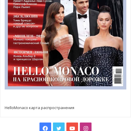
(FIA), в том числе Гран-при Монако.
Фото: acm.mc
HelloMonaco карта распространения
Facebook
Twitter
YouTube
Instagram