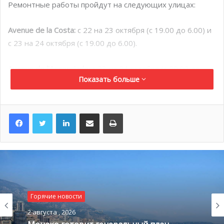
Ремонтные работы пройдут на следующих улицах:
Avenue de la Costa:
с 22 на 23 октября (с 19.00 до 6.00) и
с 23 на 24 октября (с 19.00 до 6.00).
Avenue de l’Annonciade:
с 23 на 24 октября (с 20.00 до
Показать больше
6.00) и с 24 на 25 октября (с 20.00 до 6.00)
Avenue de la Madone:
с 24 на 25 октября (с 20.00 до 6.00)
LinkedIn
Поделиться по электронной почте
Распечатать
и с 25 на 26 октября (с 20.00 до 6.00). Кроме того,
движение на avenue de Grande Bretagne будет также
перекрыто.
Rue Louis Auréglia:
с 24 на 25 октября (с 20.00 до 6.00) и с
25 на 26 октября (с 20.00 до 6.00).
Горячие новости
Lacets St Léon и rue du Ténao:
с 25 на 26 октября (с 20.00
2 августа , 2026
до 6.00) и с 26 на 27 октября (с 20.00 до 6.00).