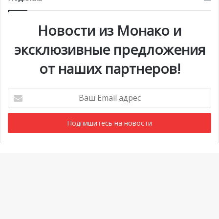
Новости из Монако и
эксклюзивные предложения
от наших партнеров!
Ваш
Email
адрес
Мероприятия
1 июля @ 10:00
-
6 сентября @ 20:00
АВГ
7
Выставка «Монако и автомобиль: от 1893 года до
Ba
наших дней»
to