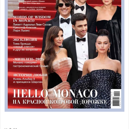
сыграл более 1000 матчей на профессиональном
уровне. Его элегантность на корте и легендарный
бэкхенд оставили неизгладимый след в нескольких
поколениях любителей тенниса.
В свой последний сезон перед завершением карьеры
Rolex Monte-Carlo Masters с радостью предложил этому
виртуозу тенниса последнюю возможность выступить
на знаменитом монегасском грунте, чтобы
отпраздновать его исключительную карьеру.
Rolex Monte-Carlo Masters
2025: событие, которое нельзя
пропустить
Исторический турнир в рамках ATP Masters 1000, Rolex