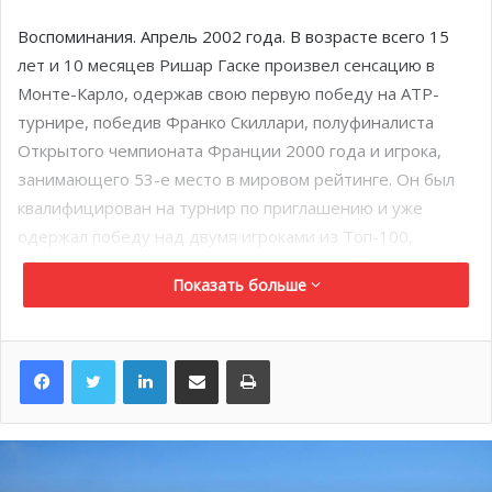
Воспоминания. Апрель 2002 года. В возрасте всего 15
лет и 10 месяцев Ришар Гаске произвел сенсацию в
Монте-Карло, одержав свою первую победу на ATP-
турнире, победив Франко Скиллари, полуфиналиста
Открытого чемпионата Франции 2000 года и игрока,
занимающего 53-е место в мировом рейтинге. Он был
квалифицирован на турнир по приглашению и уже
одержал победу над двумя игроками из Топ-100,
прежде чем проиграть во втором раунде Марату
Показать больше
Сафину, который занимал 6-е место в мировом
рейтинге. Именно на грунте Monte-Carlo Country Club
публика впервые увидела его магический бэкхенд и
LinkedIn
Поделиться по электронной почте
Распечатать
огромный талант.
Три года спустя, в апреле 2005 года, ровно двадцать
лет назад, молодой французский вундеркинд совершил
одно из величайших достижений своей карьеры,