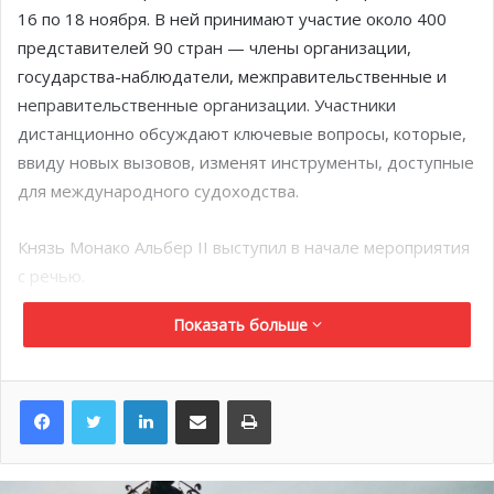
16 по 18 ноября. В ней принимают участие около 400
представителей 90 стран — члены организации,
государства-наблюдатели, межправительственные и
неправительственные организации. Участники
дистанционно обсуждают ключевые вопросы, которые,
ввиду новых вызовов, изменят инструменты, доступные
для международного судоходства.
Князь Монако Альбер II выступил в начале мероприятия
с речью.
Показать больше
Задачи Генеральной
ассамблеи
LinkedIn
Поделиться по электронной почте
Распечатать
Это мероприятие — ключевая возможность для
подведения итогов уже осуществленной деятельности
и планирования будущих приоритетов. Среди них