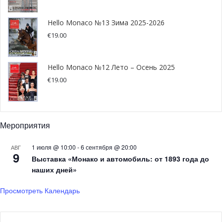
Hello Monaco №13 Зима 2025-2026
€
19.00
Hello Monaco №12 Лето – Осень 2025
€
19.00
Мероприятия
1 июля @ 10:00
-
6 сентября @ 20:00
АВГ
Матиас Йонас, генеральный секретарь IHO (в центре) с коллегами
9
Выставка «Монако и автомобиль: от 1893 года до
© International Hydrographic Organization
наших дней»
Мероприятие важно и с точки зрения сохранения моря.
Просмотреть Календарь
Измерение физики морей; укрепление морской
деятельности и инфраструктуры; повышение
безопасности морской среды на основе