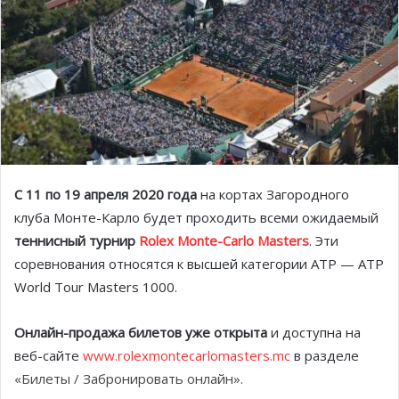
С 11 по 19 апреля 2020 года
на кортах Загородного
клуба Монте-Карло будет проходить всеми ожидаемый
теннисный турнир
Rolex Monte-Carlo Masters
. Эти
соревнования относятся к высшей категории ATP — ATP
World Tour Masters 1000.
Онлайн-продажа билетов уже открыта
и доступна на
веб-сайте
www.rolexmontecarlomasters.mc
в разделе
«Билеты / Забронировать онлайн».