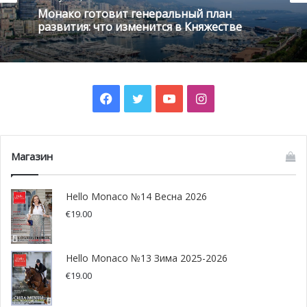
Монако готовит генеральный план
команды, которые отвечают ценностям и целям
развития: что изменится в Княжестве
компании.
Facebook
Twitter
YouTube
Instagram
Магазин
Hello Monaco №14 Весна 2026
€
19.00
Затем конференция переключилась на других
представителей «информационной эры» – команду из
Hello Monaco №13 Зима 2025-2026
Отелей Accor – мирового лидера с 4 300 отелями в 100
€
19.00
странах, зарабатывающего миллиарды евро.
Представители Accor рассказали о современных