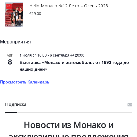
системах бронирования с помощью мобильных
Hello Monaco №12 Лето – Осень 2025
телефонов, которые являются очень простыми в
€
19.00
использовании. Фактически они дают клиентам
ощущение индивидуального подхода, что приводит к
тому, что они желают зарезервировать место именно
Мероприятия
здесь. Дело в том, что сегодня клиенты требуют
индивидуального подхода, ведь именно это дает
1 июля @ 10:00
-
6 сентября @ 20:00
АВГ
ощущение роскоши.
8
Выставка «Монако и автомобиль: от 1893 года до
наших дней»
Просто и интересно об
Просмотреть Календарь
искусственном интеллекте
И, наконец, стоит отметить захватывающую лекцию
Подписка
французского преподавателя Идриса Аберкана (Idriss
Aberkane) об искусственном интеллекте. Многие
Новости из Монако и
присутствующие оценили легкость подачи материала,
который обычно непросто понять с первого раза.
эксклюзивные предложения