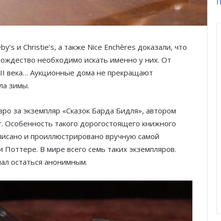
П
s и Christie’s, а также Nice Enchères доказали, что
Рождество необходимо искать именно у них. От
II века… Аукционные дома не прекращают
ла зимы.
вро за экземпляр «Сказок Барда Бидля», автором
нг. Особенность такого дорогостоящего книжного
аписано и проиллюстрировано вручную самой
 Поттере. В мире всего семь таких экземпляров.
ал остаться анонимным.