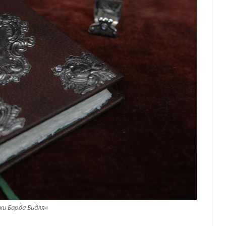
ки Барда Бидля»