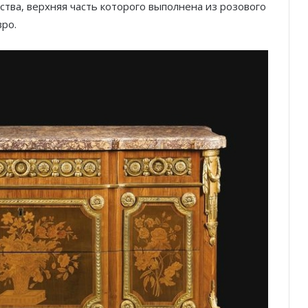
ства, верхняя часть которого выполнена из розового
вро.
Князь Альбер II и Принцесса
Шарлен посетили 77-й Бал
Красного Креста Монако
Шарль Леклер вновь в борьбе: