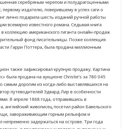
рашенная серебряным черепом и полудрагоценными
 первому издателю, поверившему в успех саги о
инг лично подарила шесть изданий ручной работы
ии всемирно известного романа. Седьмая книга
ро в коллекцию американского гиганта онлайн-продаж
орительный фонд писательницы. Позже коллекция
 части Гарри Поттера, была продана миллионным
цион также зафиксировал крупную продажу. Картина
» была продана на аукционе Christie’s за 780 045
ло самым дорогим из когда-либо выставлявшихся на
автор путеводителей Эдвард Лир в особенности
ми. В апреле 1868 года, отправившись в
а, английский живописец посетил район Бавельского
пущи, завораживающим горным рельефом и
 непременно задержаться на острове. Три года