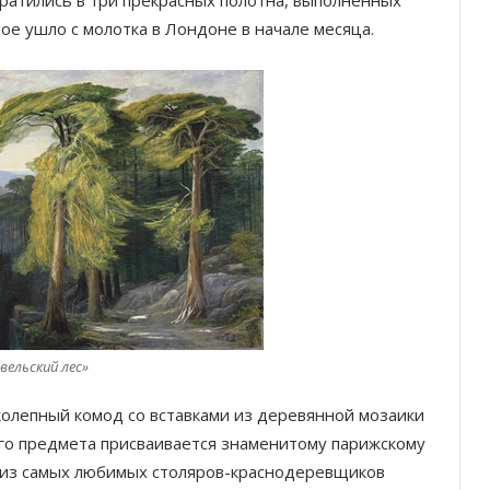
ратились в три прекрасных полотна, выполненных
ое ушло с молотка в Лондоне в начале месяца.
вельский лес»
колепный комод со вставками из деревянной мозаики
го предмета присваивается знаменитому парижскому
 из самых любимых столяров-краснодеревщиков