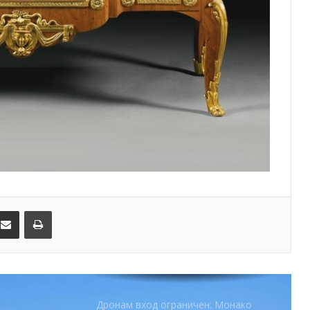
Ferrari набирает скорость перед
паузой
SBM и Be Safe Monaco продлили
партнёрство ради безопасных
летних ночей
В Монако раскрыли мошенничество
с драгоценностями на сумму свыше
€1 млн
От Нью-Йорка до Монако: BIG ART
FESTIVAL готовит вечер мирового
уровня на Лазурном Берегу
kedIn
Поделиться по электронной почте
Распечатать
Дронам вход ограничен: Монако
усиливает безопасность крупных
мероприятий
Монако готовит генеральный план