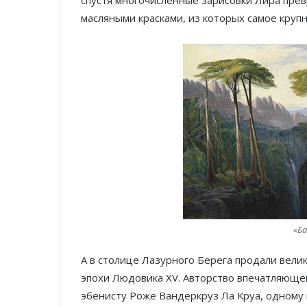
спустя многочисленные зарисовки Лира прев
масляными красками, из которых самое крупн
«Ба
А в столице Лазурного Берега продали вели
эпохи Людовика XV. Авторство впечатляюще
эбенисту Роже Вандеркруз Ла Круа, одному