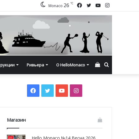
℃
Facebook
Twitter
YouTube
Instagram
26
Monaco
Смотреть
Искать
трукции
Ривьера
О HelloMonaco
корзину
Facebook
Twitter
YouTube
Instagram
Магазин
Hello Monaco №14 Весна 2026