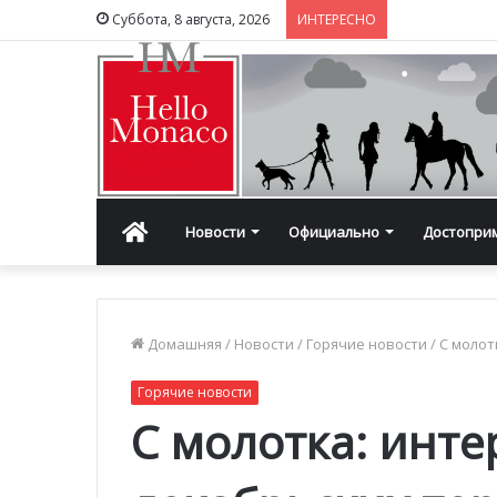
Суббота, 8 августа, 2026
ИНТЕРЕСНО
Главная
Новости
Официально
Достопри
Домашняя
/
Новости
/
Горячие новости
/
С молот
Горячие новости
С молотка: инт