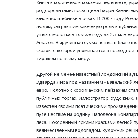
Книга в коричневом кожаном переплёте, ук
родохрозитами, посвящена Барри Канингэму,
юном волшебнике в очках. В 2007 году Роул
людям, сыгравшим ключевую роль в публикац
ушла с молотка в том же году за 2,7 млн ев
Amazon. Вырученная сумма пошла в благотв
сказок, о которой упоминается в последней
тиражом по всему миру.
Другой не менее известный лондонский аук
Эдварда Лира под названием «Бавельский лес
евро. Полотно с корсиканским пейзажем ста
публичных торгах. Иллюстратор, художник, 
известен своими поэтическими произведения
путешествие на родину Наполеона Бонапарт
леса. Покоренный яркими красками лесной 
величественным водопадом, художник решил