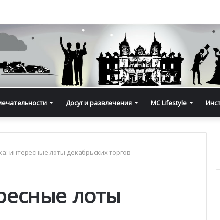
мечательности
Досуг и развлечения
MC Lifestyle
Инс
ка: интересные лоты декабрьских торгов
ересные лоты