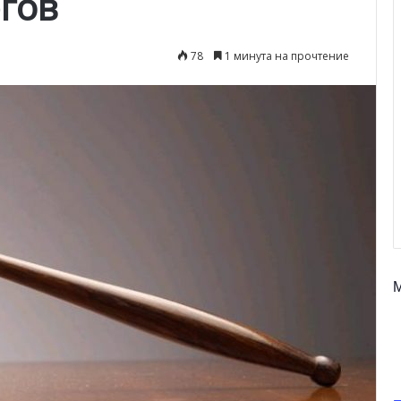
гов
78
1 минута на прочтение