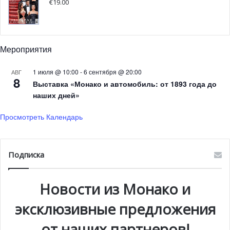
€
19.00
стандартную ёлку. Шедевр, именованный “дерево”
напоминает ель скорее только конусообразной формой.
Интересно то, что разноцветные оконные рамы
послужили ветвями самого дерева. Калейдоскоп форм и
Мероприятия
цветов!
1 июля @ 10:00
-
6 сентября @ 20:00
АВГ
8
Выставка «Монако и автомобиль: от 1893 года до
наших дней»
Просмотреть Календарь
Подписка
Новости из Монако и
эксклюзивные предложения
от наших партнеров!
Самая большая плавучая ель