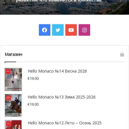
Монако готовит генеральный план
развития: что изменится в Княжестве
Благотворительный забег в Монако
Facebook
Twitter
YouTube
Instagram
помог детям на пяти континентах
Магазин
Hello Monaco №14 Весна 2026
€
19.00
Hello Monaco №13 Зима 2025-2026
Оконные рамы как ветви
€
19.00
Город Раквер, находящийся на севере Эстонии,
Hello Monaco №12 Лето – Осень 2025
представил на своей центральной площади
не совсем