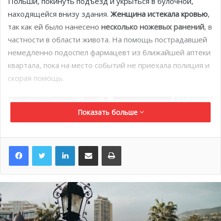
Польши, покинуть подъезд и укрыться в булочной,
находящейся внизу здания.
Женщина истекала кровью
,
так как ей было нанесено
несколько ножевых ранений
, в
частности в области живота. На помощь пострадавшей
немедленно подоспел фармацевт из ближайшей аптеки
квартала, пока на место событий не приехала полиция и
скорая помощь.
Показать больше
LinkedIn
Поделиться по электронной почте
Распечатать