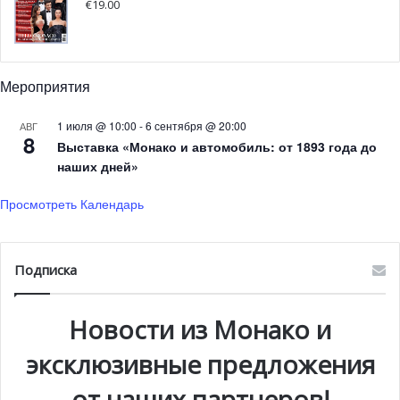
€
19.00
мотивах по проекту Omega Architects с использованием
эбенового дерева, кожи и натуральных камней.
Древесина эбенового дерева — востребованная и
неимоверно дорогая, точнее, самая дорогая древесина
Мероприятия
в мире. С давних времен известна магическая
способность эбена заряжать человека силой, энергией
1 июля @ 10:00
-
6 сентября @ 20:00
АВГ
8
и здоровьем. Многочисленные предметы декора и
Выставка «Монако и автомобиль: от 1893 года до
наших дней»
самобытного прикладного искусства придают интерьеру
яхты неповторимый колорит и приближают
Просмотреть Календарь
отдыхающих к природе.
Подписка
Новости из Монако и
эксклюзивные предложения
от наших партнеров!