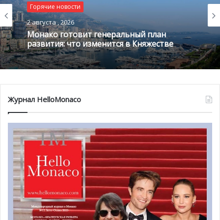
Горячие новости
2 августа , 2026
Монако готовит генеральный план
Также не упустите возможность приобрести билеты на
развития: что изменится в Княжестве
вечерний
благотворительный концерт
Майкла Грегорио
(Mickaël Gregorio). Отметьте его в своем календаре на
среду, 20 ноября, в 19:30 в Salle des Princes Форума
Гримальди.
Журнал HelloMonaco
20 ноября 1959 года Организация Объединенных
Наций приняла Декларацию прав ребенка, после чего 20
ноября 1989 года Международную конвенцию о правах
ребенка.
Впервые провозглашенный Соединенным Королевством
в 1954 году, праздник был создан для того, чтобы, во-
первых, побудить все страны вспомнить о детях и