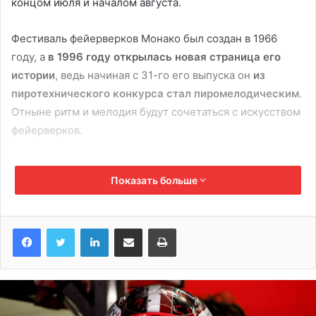
концом июля и началом августа.
Фестиваль фейерверков Монако был создан в 1966
году, а
в 1996 году открылась новая страница его
истории
, ведь начиная с 31-го его выпуска он
из
пиротехнического конкурса стал пиромелодическим
.
Отныне ритм и мелодия будут сочетаться с искусством
фейерверков.
В 2018 году конкурс
поменял свое название и стал
Показать больше
Monaco Art en Ciel
(Радуга Монако). Коммунальный
совет хотел придать этому престижному событию
особой значимости с помощью такого нового “имени”,
LinkedIn
Поделиться по электронной почте
Распечатать
которое описывает цвета, которые зажгут небо Монако
в течение лета. Кроме того, до и после каждого шоу в
порту Эркюль пройдут бесплатные концерты.
Этот, отмеченный наградами, конкурс — первый в