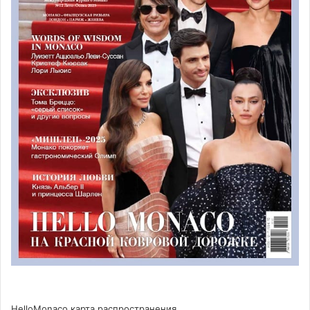
Ведущие пиротехнические эксперты со всего мира
приезжают в княжество, чтобы создать самые
захватывающие салюты и удивить местных жителей и
гостей княжества. Уникальность салютов состоит еще и
в том, что это
соревнования между разными
государствами
. Страны, желающие принять участие в
монегасских соревнованиях, проходят специальный
отбор. Выбранные кандидаты попадают в своеобразный
«финал», который и проходит в Монако.
HelloMonaco карта распространения