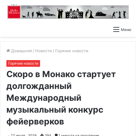
Меню
Домашняя
/
Новости
/
Горячие новости
Горячие новости
Скоро в Монако стартует
долгожданный
Международный
музыкальный конкурс
фейерверков
17 июля , 2019
294
1 минута на прочтение