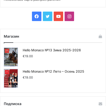
Итак, 20 июля в 22:00 свое шоу представит команда
Литвы
, в то же время 27 июля
Испания
Facebook
Twitter
YouTube
Instagram
продемонстрирует свое уникальное шоу. После чего, в
21:30 3 августа выступит команда из
Англии,
и
завершит конкурс команда из
Украины
10 августа.
Магазин
По окончании, жюри, состоящее из членов
Коммунального совета и представителей сферы
Hello Monaco №13 Зима 2025-2026
искусства, назовет страну-победителя Фестиваля.
€
19.00
Кроме того, присуждается также
премия зрительских
Hello Monaco №12 Лето – Осень 2025
симпатий
, по результатам голосования зрителей через
€
19.00
Интернет на сайте www.monaco-feuxdartifice.mc.
За дополнительной информацией переходите:
www.monaco-feuxdartifice.mc
.
Подписка