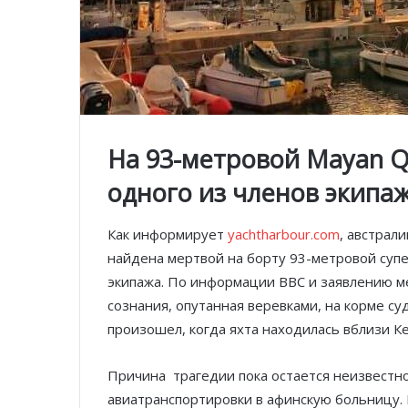
На 93-метровой Mayan Q
одного из членов экипа
Как информирует
yachtharbour.com
, австрал
найдена мертвой на борту 93-метровой супе
экипажа. По информации BBC и заявлению м
сознания, опутанная веревками, на корме су
произошел, когда яхта находилась вблизи К
Причина трагедии пока остается неизвестно
авиатранспортировки в афинскую больницу. 