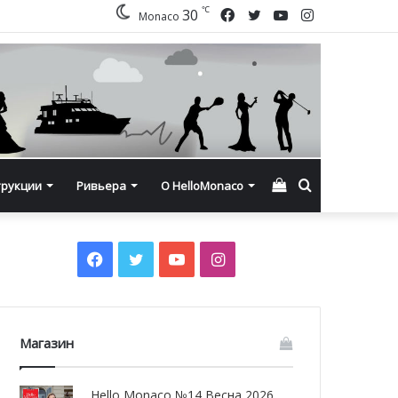
℃
Facebook
Twitter
YouTube
Instagram
30
Monaco
Смотреть
Искать
трукции
Ривьера
О HelloMonaco
корзину
Facebook
Twitter
YouTube
Instagram
Магазин
Hello Monaco №14 Весна 2026