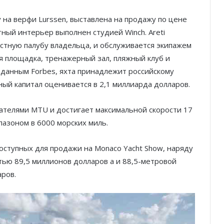
у на верфи Lurssen, выставлена на продажу по цене
тный интерьер выполнен студией Winch. Areti
астную палубу владельца, и обслуживается экипажем
ая площадка, тренажерный зал, пляжный клуб и
 данным Forbes, яхта принадлежит российскому
ый капитал оценивается в 2,1 миллиарда долларов.
ателями MTU и достигает максимальной скорости 17
апазоном в 6000 морских миль.
доступных для продажи на Monaco Yacht Show, наряду
тью 89,5 миллионов долларов а и 88,5-метровой
аров.