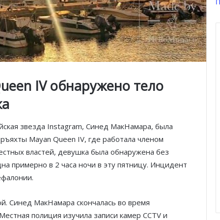
П
ueen IV обнаружено тело
жа
ийская звезда Instagram, Синед МакНамара, была
ръяхты Mayan Queen IV, где работала членом
естных властей, девушка была обнаружена без
дна примерно в 2 часа ночи в эту пятницу. Инцидент
ефалонии.
й. Синед МакНамара скончалась во время
Местная полиция изучила записи камер CCTV и