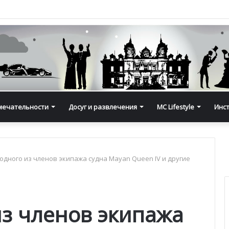
мечательности
Досуг и развлечения
MC Lifestyle
Инс
одного из членов экипажа судна Mayan Queen IV и другие
из членов экипажа