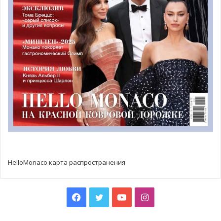
была очень серьезной», — поделился рулевой экипажа.
Максим Титаренко (Leviathan) сохранил за собой 3
место.
HelloMonaco карта распространения
Facebook
Twitter
YouTube
Instagram
Стоит также отметить хорошее выступление в этой