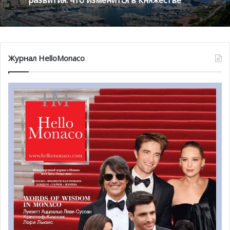
развития: что изменится в Княжестве
Благотворительный забег в Монако
Журнал HelloMonaco
помог детям на пяти континентах
Melges 20
Регата никогда не считается законченной до самого
последнего тура, и в конце в концов все может
измениться. Это великолепно проиллюстрировал
Людовико Фассители (Ludovico Fassitelli — экипаж Junda
Banca del Sempione), который одержал победу во втором
этапе зимней регаты Монако, буквально вырвав ее у
команды Alex Team Александра Михайлика. «Мы очень
гордимся завоеванным местом, так как конкуренция