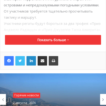
островами и непредсказуемыми погодными условиями.
От участников требуется тщательно просчитывать
тактику и маршрут.
Участники регаты будут бороться за два трофея: «Приз
Анджело Радаццо» и «Приз Джузеппе Таска Алмерита».
Показать больше
LinkedIn
Поделиться по электронной почте
Распечатать
Горячие новости
2 августа , 2026