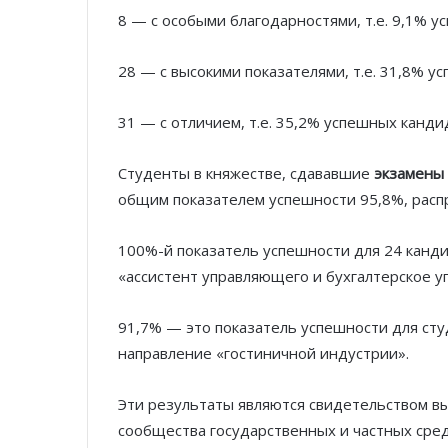
8 — с особыми благодарностями, т.е. 9,1% 
28 — с высокими показателями, т.е. 31,8% у
31 — с отличием, т.е. 35,2% успешных канди
Студенты в княжестве, сдававшие
экзамены
общим показателем успешности 95,8%, рас
100%-й показатель успешности для 24 кандид
«ассистент управляющего и бухгалтерское у
91,7% — это показатель успешности для сту
направление «гостиничной индустрии».
Эти результаты являются свидетельством в
сообщества государственных и частных сре