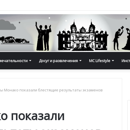
мечательности
Досуг и развлечения
MC Lifestyle
Инс
ы Монако показали блестящие результаты экзаменов
о показали