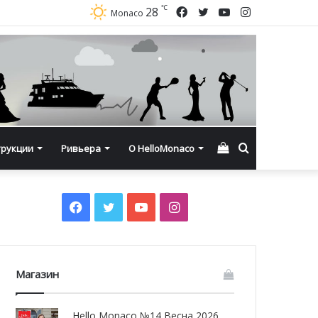
℃
Facebook
Twitter
YouTube
Instagram
28
Monaco
Смотреть
Искать
трукции
Ривьера
О HelloMonaco
корзину
Facebook
Twitter
YouTube
Instagram
Магазин
Hello Monaco №14 Весна 2026