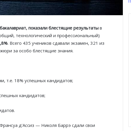
П
бакалавриат, показали блестящие результаты
в
 (общий, технологический и профессиональный)
6,8%
. Всего 435 учеников сдавали экзамен, 321 из
 жюри за особо блестящие знания.
и, т.е. 18% успешных кандидатов;
успешных кандидатов;
идатов.
 Франсуа д’Ассиз — Николя Баррэ сдали свои