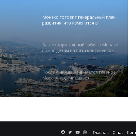
Княжестве
Благотворительный забег в Монако
помог детям на пяти континентах
абег в
После финиша начинается главное:
Монако подсчитывает
 на
экономическую ценность Гран-при
Формулы-1
Отели Монако стали главным
драйвером роста индустрии
тся в
гостеприимства
Князь Альбер II и Принцесса
Шарлен посетили 77-й Бал
Красного Креста Монако
Шарль Леклер вновь в борьбе:
Facebook
Twitter
YouTube
Instagram
Главная
О нас
Кон
Ferrari набирает скорость перед