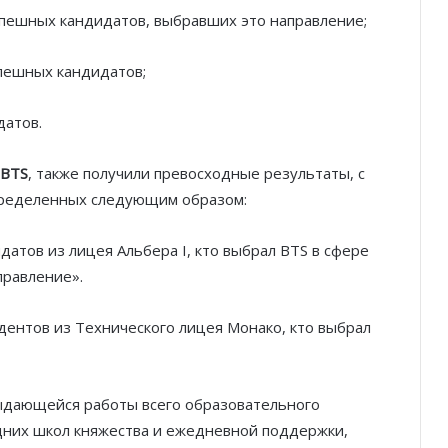
успешных кандидатов, выбравших это направление;
спешных кандидатов;
датов.
 BTS
, также получили превосходные результаты, с
пределенных следующим образом:
атов из лицея Альбера I, кто выбрал BTS в сфере
правление».
Князь Альбер II и Принцесса
дентов из Технического лицея Монако, кто выбрал
Шарлен посетили 77-й Бал
Красного Креста Монако
ыдающейся работы всего образовательного
Шарль Леклер вновь в борьбе:
Ferrari набирает скорость перед
дних школ княжества и ежедневной поддержки,
паузой