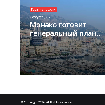
Горячие новости
Горячие новости
1 августа , 2026
2 августа , 2026
Благотворительный з
Монако помог детям
Монако готовит
пяти континентах
генеральный план
развития: что измени
Княжестве
© Copyright 2026, All Rights Reserved