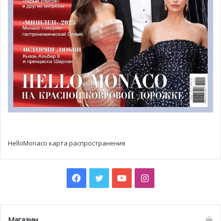
ремонтных работ и отправлена в Urk, специальные
помещения верфи, где займутся ее отделкой и
внутренним дизайном. Построенная Feadship с
дизайном от De Voogt и доставленная владельцу в 1985
году, Charisma была переоборудована на нидерландских
верфях. После полного рефита в 2002 году ее владелец
и экипаж поддерживали яхту отличном состоянии.
Charisma рассекала просторы Карибского моря и
Средиземноморья и стала одной из популярных
чартерных яхт.
Yachtharbour.com
сообщает, что лодка
будет повторно доставлена владельцу летом 2017 года.
HelloMonaco карта распространения
Heesen Yachts открыли новый сухой док 85 м
Facebook
Twitter
YouTube
Instagram
Heesen Yachts объявили, что 11 ноября они официально
открыли сухой док на 85 м и прилегающий к нему навес
длиной 90 м. Строительство нового помещения можно
Магазин