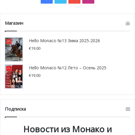
Магазин
Hello Monaco №13 Зима 2025-2026
€
19.00
Hello Monaco №12 Лето – Осень 2025
€
19.00
«Каждый год я удивляюсь успешному исходу этого
события благодаря набору замечательных
произведений искусства, которые подробно раскрыли
тему этого года, от Дарио Веллы (Италия), до Дэйва
Подписка
Барана (Франция) и Бели (Княжество Монако), которые
привлекли мое внимание, поскольку они эффективно
Новости из Монако и
продемонстрировали беспорядок в фауне перед лицом