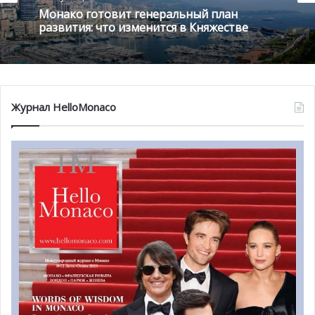
Монако готовит генеральный план
развития: что изменится в Княжестве
Девять опытных уличных художников из семи разных
стран
, включая Княжество Монако, создавали живые
Журнал HelloMonaco
вдохновляющие картины в специально выделенном
выставочном пространстве. UPAW решил поддержать
Фонд князя Альбера II в борьбе с исчезновением видов
животных, перераспределив все доходы, вырученные с
аукциона. ARTCURIAL, известный дом торгов, который
впервые выставил на аукцион street art произведения
в
рамках UPAW 2017, председательствовал на
распродаже 25 июня ​​в присутствии суверенного князя,
который ранее встретился с художниками на Quai
Antoine 1er в неформальной обстановке.