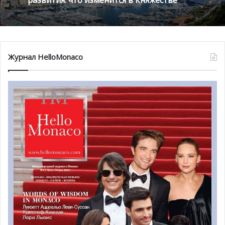
территории княжества в магазинах и бутиках, а именно
обеспечение соблюдения социальной дистанции
(минимум 1,5 метра), разметка на полу, а также
сокращённое количество посетителей, которые могут
Журнал HelloMonaco
единовременно находиться в магазине (из расчёта 4
квадратных метра на человека, включая сотрудников
магазинов).
Людей, создающих очереди перед магазинами, могут
попросить разойтись, чтобы не создавать
столпотворения. Также напоминается, что
ношение
маски обязательно
везде в Монако — как внутри
помещений, так и снаружи.
Рестораны для монегасков и
работников княжества