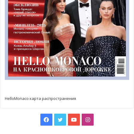
Правительство также напомнило, что обслуживание в
ресторанах Монако с 11:00 до 15:00 по-прежнему
предоставляется лишь тем, кто проживает в Монако,
остановился в отеле княжества или же работает в
Монако и может предоставить документ,
подтверждающий это.
HelloMonaco карта распространения
Facebook
Twitter
YouTube
Instagram