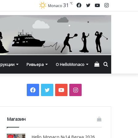
℃
Facebook
Twitter
YouTube
Instagram
31
Monaco
Смотреть
Искать
трукции
Ривьера
О HelloMonaco
корзину
Facebook
Twitter
YouTube
Instagram
Магазин
Hello Monaco №14 Весна 2026