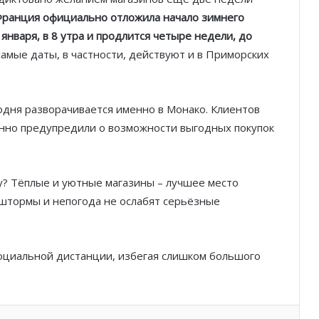
ранция официально отложила начало зимнего
 января, в 8 утра и продлится четыре недели, до
Князь Альбер II и Принцесса
 самые даты, в частности, действуют и в Приморских
Шарлен посетили 77-й Бал
Красного Креста Монако
одня разворачивается именно в Монако. Клиентов
Шарль Леклер вновь в борьбе:
нно предупредили о возможности выгодных покупок
Ferrari набирает скорость перед
паузой
SBM и Be Safe Monaco продлили
у? Тёплые и уютные магазины – лучшее место
партнёрство ради безопасных
 штормы и непогода не ослабят серьёзные
летних ночей
В Монако раскрыли мошенничество
социальной дистанции, избегая слишком большого
с драгоценностями на сумму свыше
€1 млн
От Нью-Йорка до Монако: BIG ART