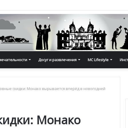
мечательности
Досуг и развлечения
MC Lifestyle
Инс
овные скидки: Монако вырывается вперёд в новогодней
кидки: Монако