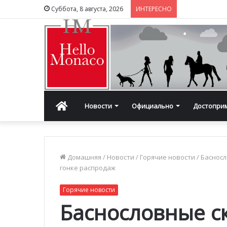
Суббота, 8 августа, 2026
ИНТЕРЕСНО
Главная
Новости
Официально
Достопри
Домашняя
/
Новости
/
Горячие новости
/
Басносл
гонке распродаж
Горячие новости
Баснословные с