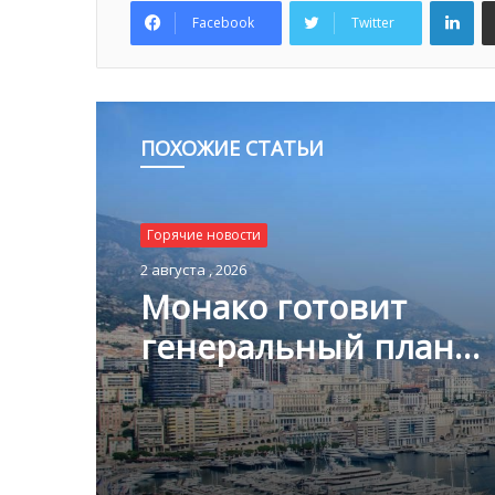
Lin
Facebook
Twitter
ПОХОЖИЕ СТАТЬИ
Горячие новости
Горячие новости
2 августа , 2026
1 августа , 2026
Монако готовит
генеральный план
Благотворительный з
развития: что измени
Монако помог детям
Княжестве