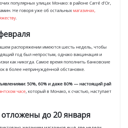
очих популярных улицах Монако: в районе Carré d’Or,
дамин. Не говоря уже об остальных
магазинах,
яжеству
.
 февраля
нашем распоряжении имеются шесть недель, чтобы
одящий год был непростым, однако вакцинация и
зки как никогда. Самое время пополнить банковские
ок в более непринуждённой обстановке.
бъявлениями: 50%, 60% и даже 80% — настоящий рай
нтском часе
, который в Монако, к счастью, наступает
 отложены до 20 января
одиктовано желанием магазинов ещё две недели