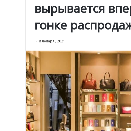
вырывается впе
гонке распрода
8 января , 2021