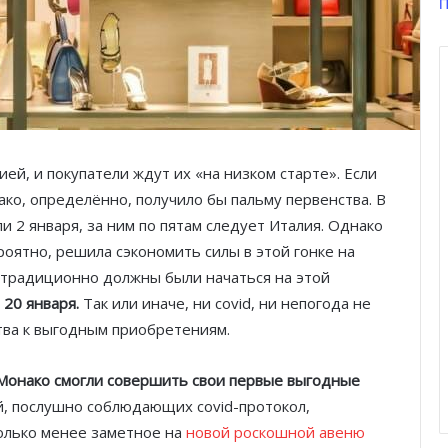
П
й, и покупатели ждут их «на низком старте». Если
ко, определённо, получило бы пальму первенства. В
и 2 января, за ним по пятам следует Италия. Однако
роятно, решила сэкономить силы в этой гонке на
 традиционно должны были начаться на этой
 20 января.
Так или иначе, ни сovid, ни непогода не
тва к выгодным приобретениям.
 Монако смогли совершить свои первые выгодные
й, послушно соблюдающих сovid-протокол,
колько менее заметное на
новой роскошной авеню