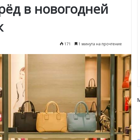
рёд в новогодней
ж
171
1 минута на прочтение