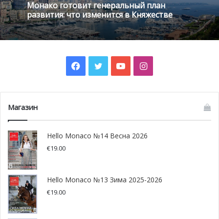
Монако готовит генеральный план
развития: что изменится в Княжестве
Facebook
Twitter
YouTube
Instagram
Магазин
Hello Monaco №14 Весна 2026
€
19.00
Hello Monaco №13 Зима 2025-2026
Казалось бы, не женское это дело — ралли. Не тут-то
€
19.00
было! Из Монако стартовали 3 команды, в составе
которых были исключительно женщины: итальянки