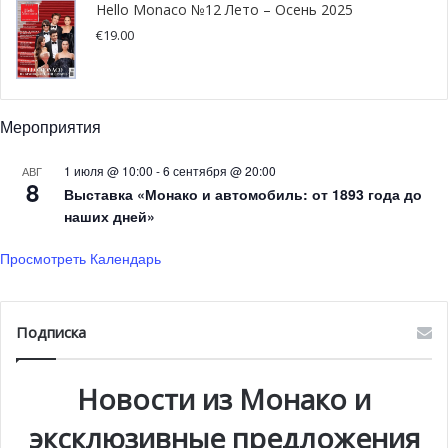
Hello Monaco №12 Лето – Осень 2025
Алексия Джиуни (Giugni Alexia) и Мери Викари (Vicari
€
19.00
Mary) на Renault Alpine A110 1300 1971 года, немки
Барбара Зиглер (Ziegler Barbara) и Франциска Майр (
Franziska Mayr) на Ford Escort Mkl 1968 года и пилот из
Лихтенштейна Барбара Хеммерл Голлуст (Hemmer
Мероприятия
Gollust) на Renault 5 Alpine 1979 года.
1 июля @ 10:00
-
6 сентября @ 20:00
АВГ
8
Выставка «Монако и автомобиль: от 1893 года до
Японская команда «Honda» также присутствовала на
наших дней»
старте ралли. В этот раз пилотом команды стал 70-
летний Кенджиро Шинозука (Kenjiro Shinozuka),
Просмотреть Календарь
победитель ралли Париж-Дакар в 1997 году.
Подписка
Новости из Монако и
эксклюзивные предложения