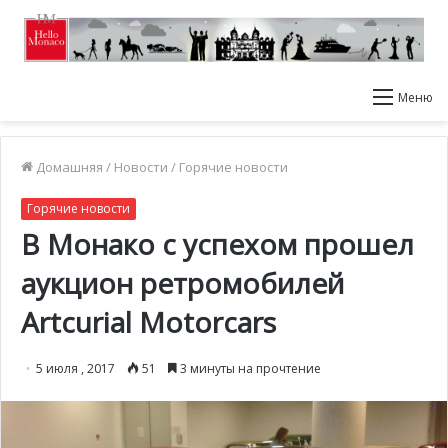
Меню
Домашняя
/
Новости
/
Горячие новости
Горячие новости
В Монако с успехом прошел
аукцион ретромобилей
Artcurial Motorcars
5 июля , 2017
51
3 минуты на прочтение