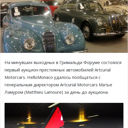
На минувших выходных в Гримальди Форуме состоялся
первый аукцион престижных автомобилей Artcurial
Motorcars. HelloMonaco удалось пообщаться с
генеральным директором Artcurial Motorcars Матье
Ламуром (Matthieu Lamoure) за день до аукциона.