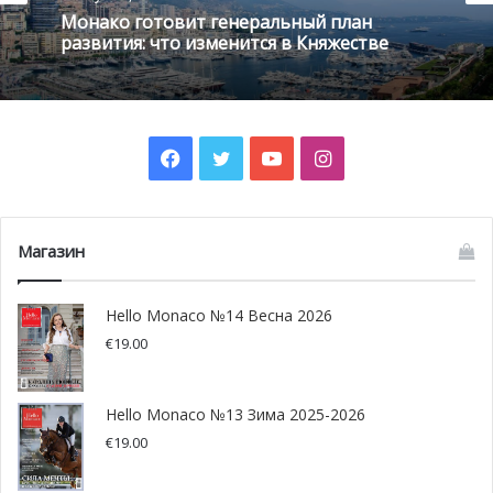
княжество обладает некой гламурной стороной,
Монако готовит генеральный план
развития: что изменится в Княжестве
которую я всегда любил. Я рад, что мы смогли
организовать здесь подобное мероприятие.
Facebook
Twitter
YouTube
Instagram
Магазин
Hello Monaco №14 Весна 2026
€
19.00
Hello Monaco №13 Зима 2025-2026
€
19.00