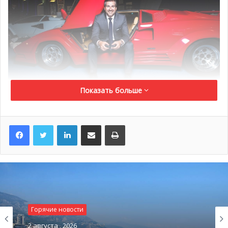
Показать больше
HelloMonaco: Как у вас родилась идея проведения такого
LinkedIn
Поделиться по электронной почте
Распечатать
уникального мероприятия в Монако?
Матье Ламур: Я люблю Монако и часто приезжаю сюда,
так как многие коллекционеры живут здесь. У княжества
есть своя богатая история, связанная с автомобильными
аукционами, которые существовали начиная с конца
1970-х. Монако всегда было важной точкой для
Горячие новости
проведения автомобильных аукционов. Кроме того,
2 августа , 2026