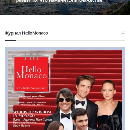
Благотворительный забег в Монако
помог детям на пяти континентах
Монако готовит генеральный план
развития: что изменится в Княжестве
Журнал HelloMonaco
На изготовление скульптуры ушло 3 месяца.
Французскому мастеру пришлось отправиться в Италию
для того, чтобы найти аутентичную модель Fiat 500
прошлой эпохи. На основе оригинала Стефан сделал
муляж будущей скульптуры, который затем был
выполнен из алюминия. На определение и концепцию