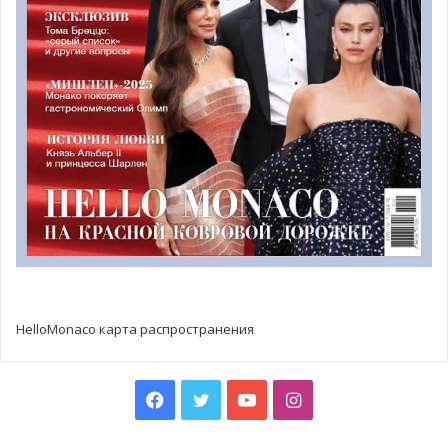
произведения у Сипра ушло 2 месяца, а на ее
изготовление всего один. Стоит отметить, что
скульптура автомобиля весом в 500 кг получилась еще
тяжелее, чем оригинальный Fiat 500, вес которого в
свое время не превышал 470 кг.
Прежде чем добраться до пляжа Монако, скульптура
украшала итальянский лыжный курорт в Валь-д’Изер на
протяжении всего зимнего сезона. Вскоре по прибытии
в княжество, итальянский автомобиль сменил лыжи,
прикрепленные на крыше, на надувной матрас для
купания и пляжный зонт. Перевозка скульптуры от
вертодрома Монако до Ларвотто заняла всего лишь 1,5
HelloMonaco карта распространения
минуты. Новое произведение искусства Стефана Сипра
будет радовать посетителей пляжа в этом году до
конца летнего сезона.
Facebook
Twitter
YouTube
Instagram
Фото: facebook.com/lanotebleue/HelloMonaco