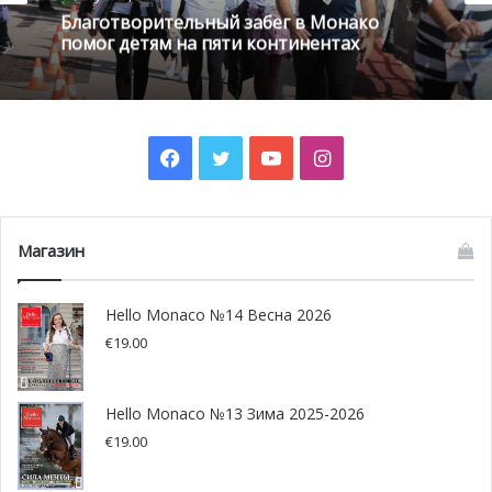
Благотворительный забег в Монако
помог детям на пяти континентах
Facebook
Twitter
YouTube
Instagram
Магазин
Hello Monaco №14 Весна 2026
€
19.00
Техника росписи иглой вручную, используемая для
создания икон святых, относится к одному из
Hello Monaco №13 Зима 2025-2026
иконографических видов. Возрождение и увековечение
€
19.00
древних византийских традиций вышивки с