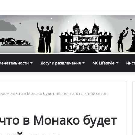
мечательности
Досуг и развлечения
MC Lifestyle
Инс
еремен: что в Монако будет иначе в этот летний сезон
что в Монако будет