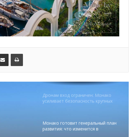
В Монако раскрыли мошенничество
с драгоценностями на сумму свыше
€1 млн
От Нью-Йорка до Монако: BIG ART
FESTIVAL готовит вечер мирового
уровня на Лазурном Берегу
kedIn
Поделиться по электронной почте
Распечатать
Дронам вход ограничен: Монако
усиливает безопасность крупных
мероприятий
Монако готовит генеральный план
развития: что изменится в
Княжестве
Благотворительный забег в Монако
помог детям на пяти континентах