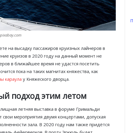
П
pixabay.com
ете на высадку пассажиров круизных лайнеров в
ние круизов в 2020 году на данный момент не
еров в ближайшее время не удастся посетить
чится пока на таких магнитах княжества, как
ы караула
у Княжеского дворца.
ый подход этим летом
релищная летняя выставка в форуме Гримальди
т свои мероприятия двумя концертами, допуская
олненности зала. В 2020 году нам также придётся
тиваль фейерверков. В порту Эркюль будет