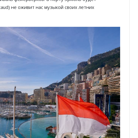
aud) не оживит нас музыкой своих летних
Князь Альбер II и Принцесса
Шарлен посетили 77-й Бал
Красного Креста Монако
Шарль Леклер вновь в борьбе:
Ferrari набирает скорость перед
паузой
SBM и Be Safe Monaco продлили
партнёрство ради безопасных
летних ночей