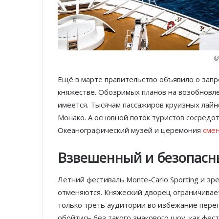
@
Ещё в марте правительство объявило о запр
княжестве. Обозримых планов на возобновле
имеется. Тысячам пассажиров круизных лайн
Монако. А основной поток туристов сосредото
Океанографический музей и церемония
смен
Взвешенный и безопасн
Летний фестиваль Monte-Carlo Sporting и з
отменяются. Княжеский дворец ограничивае
только треть аудитории во избежание переп
обойтись без такого знакового шоу, как фес