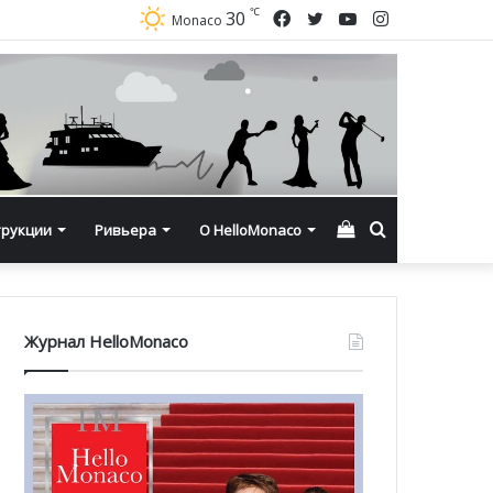
℃
Facebook
Twitter
YouTube
Instagram
30
Monaco
Смотреть
Искать
трукции
Ривьера
О HelloMonaco
корзину
Журнал HelloMonaco