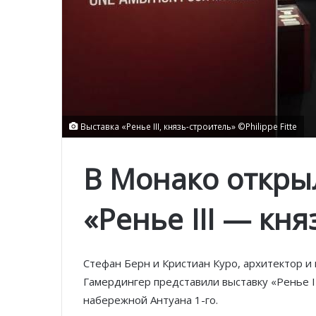
Выставка «Ренье III, князь-строитель» ©Philippe Fitte
В Монако откры
«
Ренье III — кн
Стефан Берн и Кристиан Куро, архитектор и
Гамердингер представили выставку «Ренье I
набережной Антуана 1-го.