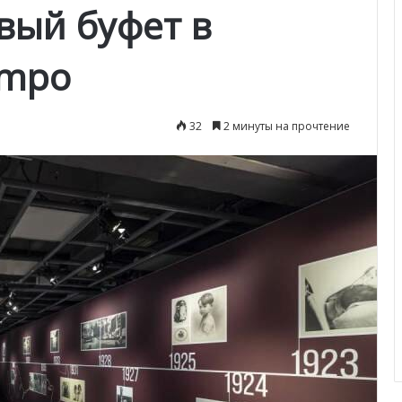
вый буфет в
empo
32
2 минуты на прочтение