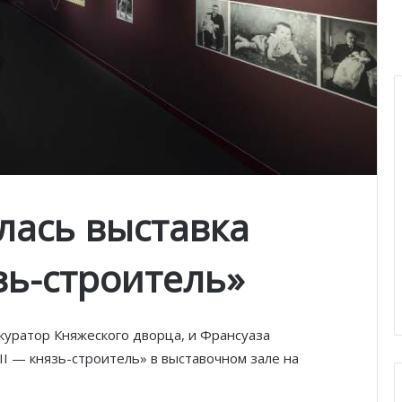
лась выставка
язь-строитель
»
 куратор Княжеского дворца, и Франсуаза
II — князь-строитель» в выставочном зале на