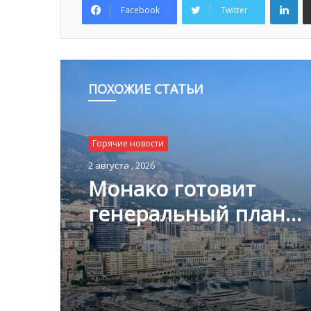
Facebook
Twitter
ПОХОЖИЕ СТАТЬИ
Горячие новости
Горячие новости
1 августа , 2026
2 августа , 2026
Благотворительный з
Монако помог детям
пяти континентах
Монако готовит
генеральный план