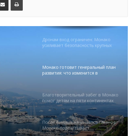
Дронам вход ограничен: Монако
усиливает безопасность крупных
мероприятий
Монако готовит генеральный план
развития: что изменится в
Княжестве
Благотворительный забег в Монако
помог детям на пяти континентах
абег в
После финиша начинается главное:
 на
Монако подсчитывает
экономическую ценность Гран-при
Формулы-1
Отели Монако стали главным
драйвером роста индустрии
гостеприимства