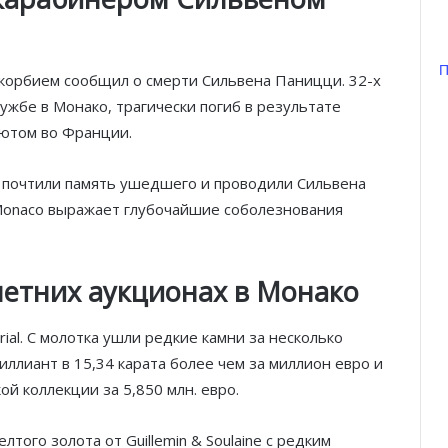
П
скорбием сообщил о смерти Сильвена Паницци. 32-х
ужбе в Монако, трагически погиб в результате
шютом во Франции.
ь почтили память ушедшего и проводили Сильвена
 Monaco выражает глубочайшие соболезнования
етних аукционах в Монако
rial. С молотка ушли редкие камни за несколько
ллиант в 15,34 карата более чем за миллион евро и
кой коллекции за 5,850 млн. евро.
того золота от Guillemin & Soulaine с редким