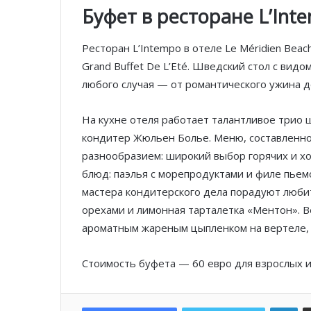
Буфет в ресторане L’Int
Ресторан L’Intempo в отеле Le Méridien Beac
Grand Buffet De L’Eté. Шведский стол с ви
любого случая — от романтического ужина д
На кухне отеля работает талантливое трио 
кондитер Жюльен Болье. Меню, составленно
разнообразием: широкий выбор горячих и хол
блюд: паэлья с морепродуктами и филе пьем
мастера кондитерского дела порадуют люби
орехами и лимонная тарталетка «Ментон». 
ароматным жареным цыпленком на вертеле
Стоимость буфета — 60 евро для взрослых и 
Lin