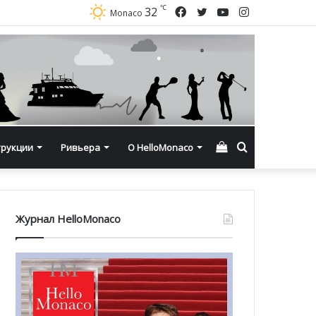
℃
Facebook
Twitter
YouTube
Instagram
32
Monaco
Смотреть
Искать
трукции
Ривьера
О HelloMonaco
корзину
Журнал HelloMonaco