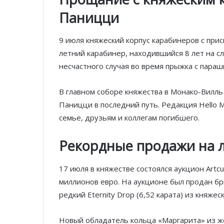
Паницци
9 июля княжеский корпус карабинеров с при
летний карабинер, находившийся 8 лет на сл
несчастного случая во время прыжка с пара
В главном соборе княжества в Монако-Вилл
Паницци в последний путь. Редакция Hello
семье, друзьям и коллегам погибшего.
Рекордные продажи на л
17 июля в княжестве состоялся аукцион Artcu
миллионов евро. На аукционе был продан бри
редкий Eternity Drop (6,52 карата) из княжес
Новый обладатель кольца «Маргарита» из жел