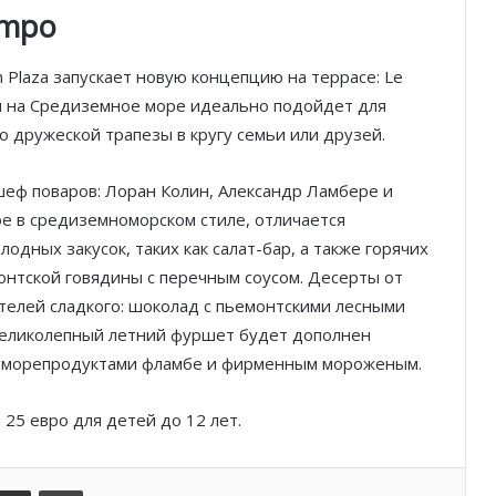
empo
Князь Альбер II и Принцесса
Шарлен посетили 77-й Бал
Красного Креста Монако
h Plaza запускает новую концепцию на террасе: Le
дом на Средиземное море идеально подойдет для
о дружеской трапезы в кругу семьи или друзей.
Шарль Леклер вновь в борьбе:
Ferrari набирает скорость перед
паузой
шеф поваров: Лоран Колин, Александр Ламбере и
е в средиземноморском стиле, отличается
SBM и Be Safe Monaco продлили
одных закусок, таких как салат-бар, а также горячих
партнёрство ради безопасных
онтской говядины с перечным соусом. Десерты от
летних ночей
телей сладкого: шоколад с пьемонтскими лесными
Великолепный летний фуршет будет дополнен
В Монако раскрыли мошенничество
с драгоценностями на сумму свыше
, морепродуктами фламбе и фирменным мороженым.
€1 млн
25 евро для детей до 12 лет.
От Нью-Йорка до Монако: BIG ART
FESTIVAL готовит вечер мирового
уровня на Лазурном Берегу
kedIn
Поделиться по электронной почте
Распечатать