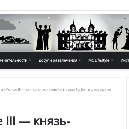
мечательности
Досуг и развлечения
MC Lifestyle
Инс
а «Ренье III — князь-строитель» и новый буфет в ресторане
III — князь-