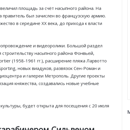
величил площадь за счёт насыпного района. На
а правитель был зачислен во французскую армию.
жество в середине ХХ века, до прихода к власти
сопровождение и видеоролики. Большой раздел
 строительству насыпного района Фонвьей,
rtier (1958-1961 гг.), расширение пляжа Ларвотто
 Sporting, новых виадуков, развязок Сен-Роман и
диоцентра и галереи Метрополь. Другие проекты
изация княжества, создавались новые учебные
культуры, будет открыта для посещения с 20 июля
карабинером Сильвеном