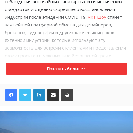
соблюдения высочайших санитарных и гигиенических
стандартов и с целью скорейшего восстановления
индустрии после эпидемии COVID-19.
Яхт-шоу
станет
важнейшей платформой обмена для дизайнеров,
брокеров, судоверфей и других ключевых игроков
яхтенной индустрии, которые используют эту
возможность для встречи с клиентами и представления
своих проектов в максимально безопасной среде.
Показать больше
Восстановление после
эпидемии
LinkedIn
Поделиться по электронной почте
Распечатать
Эпидемия коронавируса заметно затронула
международное яхтенное сообщество, как и прочие
отрасли деятельности. Сегодня многие яхтенные
предприятия временно закрыты, персонал уволен, а
обычный ежегодный цикл серьёзно нарушен. По мере