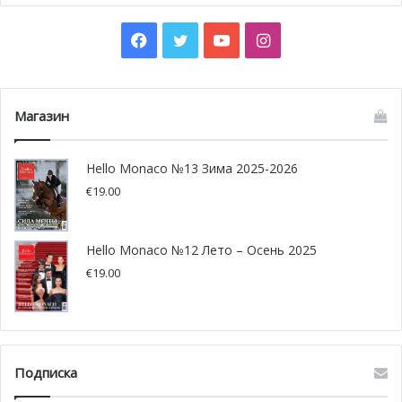
30-й выпуск Яхт-шоу Монако будет проводиться на
некоммерческой основе
и призван непосредственно
Facebook
Twitter
YouTube
Instagram
поддержать всех участников и экспонентов рынка,
пострадавших от последствий эпидемии.
Магазин
Hello Monaco №13 Зима 2025-2026
€
19.00
Hello Monaco №12 Лето – Осень 2025
€
19.00
Подписка
Высочайшие стандарты