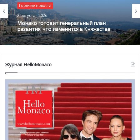
того, как страны и регионы по всему миру ослабляют
Горячие новости
ограничения на передвижения и упрощают
2 августа , 2026
контрольные меры, суперъяхтенному сообществу, как
Монако готовит генеральный план
никогда, важна всевозможная поддержка,
развития: что изменится в Княжестве
способствующая скорейшему и безопасному
восстановлению отрасли.
Журнал HelloMonaco
30-й выпуск Яхт-шоу Монако в