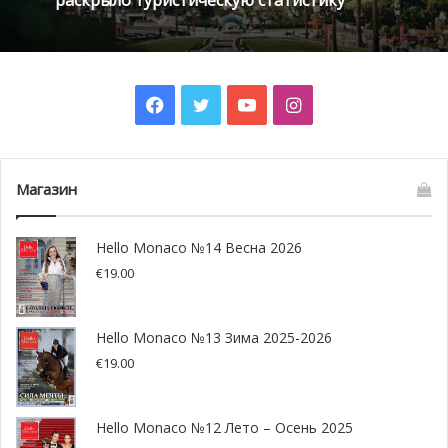
дизайн, лучший интерьер и самая экологичная яхта.
Facebook
Twitter
YouTube
Instagram
Магазин
Hello Monaco №14 Весна 2026
€
19.00
Jubilee
Hello Monaco №13 Зима 2025-2026
€
19.00
Победу в двух из номинаций одержала 110-метровая
Jubilee, построенная голландской верфью Oceanco.
Hello Monaco №12 Лето – Осень 2025
Прежде всего, яхта выделяется своим сложным