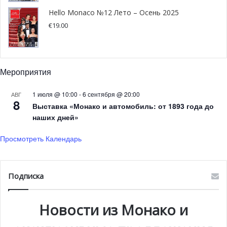
Hello Monaco №12 Лето – Осень 2025
Организаторы со своей стороны счастливы снова
€
19.00
пригласить Педро Альмодовара на знаменитую
набережную Круазетт: «Педро Альмодовара отличает
многолетняя история верности фестивалю. Ведь он был
Мероприятия
членом жюри еще в 1992 году под председательством
Жерара Депардье».
1 июля @ 10:00
-
6 сентября @ 20:00
АВГ
8
Выставка «Монако и автомобиль: от 1893 года до
наших дней»
Просмотреть Календарь
Подписка
Новости из Монако и