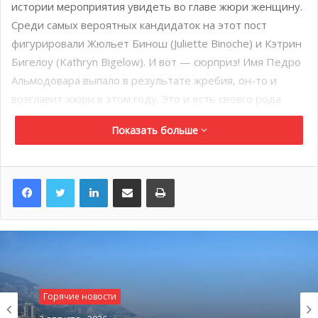
истории мероприятия увидеть во главе жюри женщину.
Среди самых вероятных кандидаток на этот пост
фигурировали Жюльет Бинош (Juliette Binoche) и Кэтрин
Бигелоу (Kathryn Bigelow). И вот — сюрприз! Имя Педро
Альмодовара выпало в результате жребия, он-то и
возглавит жюри в этом году. Это и есть своего рода
новаторство к 70-летию фестиваля, которого многие так
Показать больше
ждали, ведь за всю историю испанец впервые возглавит
судейскую коллегию.
LinkedIn
Поделиться по электронной почте
Распечатать
Горячие новости