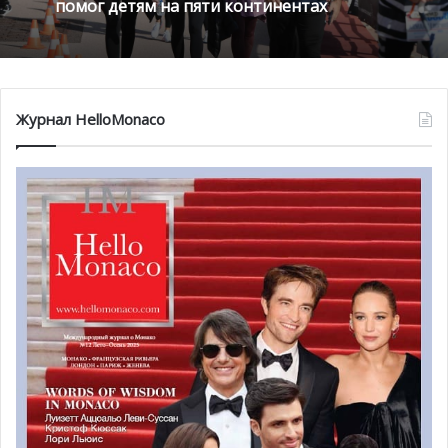
помог детям на пяти континентах
«Красно-белые» пытались увеличить разрыв в счете
(Дьякаби пробил головой на 27’ и Бальде нанес удар от
линии штрафной в дальний угол на 28’), но безуспешно.
Хозяева так и не смогли создать по-настоящему
Журнал HelloMonaco
опасных моментов, так что «красно-белые» спокойно
удержали счет и вышли победителями (1:0). Им удалось
прервать череду поражений. «Монако» пока что
вернулся на 2-е место в турнирной таблице в ожидании
результатов «Олимпика» и «Лиона». «Красно-белые»
стали немного увереннее в себе. Хорошее начало очень
насыщенного месяца.
Источник:
asmonaco.com