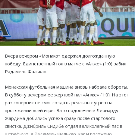
Вчера вечером «Монако» одержал долгожданную
победу. Единственный гол в матче с «Анже» (1:0) забил
Радамель Фалькао.
Монакская футбольная машина вновь набрала обороты.
В субботу вечером ее жертвой пал «Анже» (1:0). На этот
раз соперник не смог создать реальных угроз на
протяжении всей игры. Зато подопечные Леонарду
Жардима добились успеха сразу после стартового
свистка. Джибриль Сидибе отдал великолепный пас в
штрафную, а Радамель Фалькао, как и положено