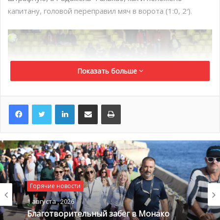
капитану, головой переправил мяч в ворота (1:0, 2′).
Показать больше
LinkedIn
Поделиться по электронной почте
Распечатать
Игрокам «Анже» пришлось, в основном,
Горячие новости
довольствоваться своей половиной поля. Они часто
1 августа , 2026
допускали ошибки, так что игра шла в одни ворота.
Благотворительный забег в Монако