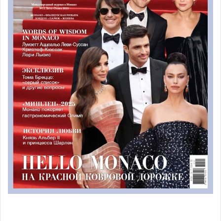
отделения. Господин Ортега, поддерживаемый более
чем ста служащими больницы, ультимативно готов
покинуть свой пост в связи с разладом с его новым
шефом. Министр Телль должен суметь поддержать
решение руководства о новом назначении в госпитале,
а также дать ответ на петицию, направленную ему
персоналом больничного комплекса.