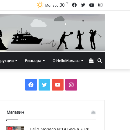
℃
Facebook
Twitter
YouTube
Instagram
30
Monaco
Смотреть
Искать
трукции
Ривьера
О HelloMonaco
корзину
Facebook
Twitter
YouTube
Instagram
Магазин
Hello Monaco №14 Весна 2026