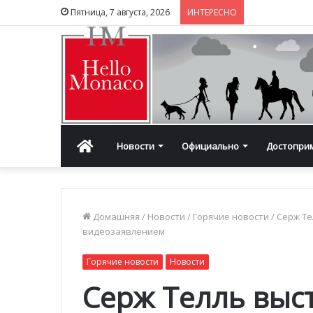
Пятница, 7 августа, 2026
ИНТЕРЕСНО
Главная
Новости
Официально
Достопри
Домашняя
/
Новости
/
Горячие новости
/
Серж Те
видеозаявлением
Горячие новости
Новости
Серж Телль выс