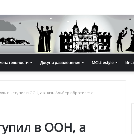
мечательности
Досуг и развлечения
MC Lifestyle
Инс
лль выступил в ООН, а князь Альбер обратился с
тупил в ООН, а