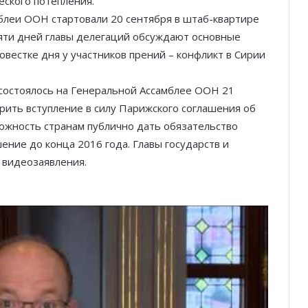
еского потепления.
блеи ООН стартовали 20 сентября в штаб-квартире
пяти дней главы делегаций обсуждают основные
овестке дня у участников прений – конфликт в Сирии
состоялось на Генеральной Ассамблее ООН 21
орить вступление в силу Парижского соглашения об
ожность странам публично дать обязательство
ние до конца 2016 года. Главы государств и
 видеозаявления.
Князь Альбер II и Принцесса