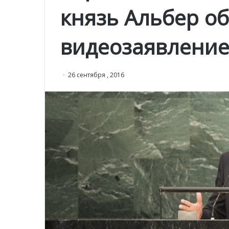
князь Альбер об
видеозаявлени
26 сентября , 2016