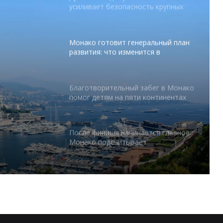
усиливает безопасность крупных
мероприятий
Монако готовит генеральный план
развития: что изменится в
Княжестве
Благотворительный забег в Монако
помог детям на пяти континентах
тся в
После финиша начинается главное:
Монако подсчитывает
экономическую ценность Гран-при
Формулы-1
Отели Монако стали главным
драйвером роста индустрии
гостеприимства