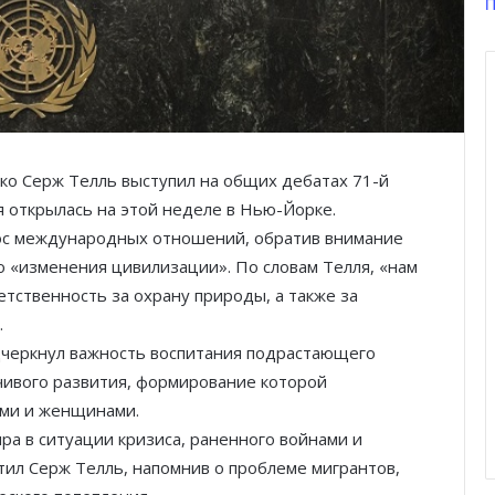
П
ко Серж Телль выступил на общих дебатах 71-й
 открылась на этой неделе в Нью-Йорке.
рос международных отношений, обратив внимание
о «изменения цивилизации». По словам Телля, «нам
ветственность за охрану природы, а также за
.
дчеркнул важность воспитания подрастающего
чивого развития, формирование которой
ами и женщинами.
ра в ситуации кризиса, раненного войнами и
ил Серж Телль, напомнив о проблеме мигрантов,