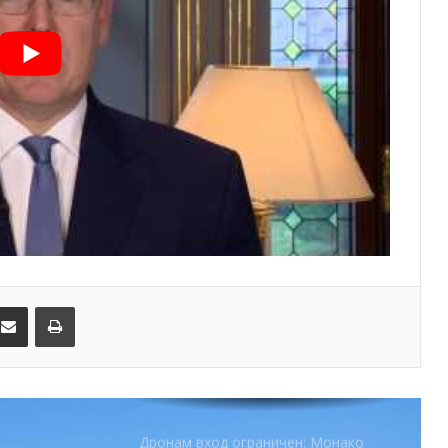
Шарлен посетили 77-й Бал
Красного Креста Монако
Шарль Леклер вновь в борьбе:
Ferrari набирает скорость перед
паузой
SBM и Be Safe Monaco продлили
партнёрство ради безопасных
летних ночей
В Монако раскрыли мошенничество
с драгоценностями на сумму свыше
€1 млн
kedIn
Поделиться по электронной почте
Распечатать
От Нью-Йорка до Монако: BIG ART
FESTIVAL готовит вечер мирового
уровня на Лазурном Берегу
Дронам вход ограничен: Монако