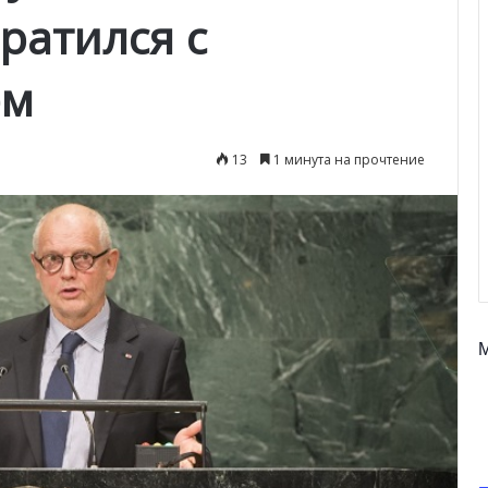
ратился с
ем
13
1 минута на прочтение