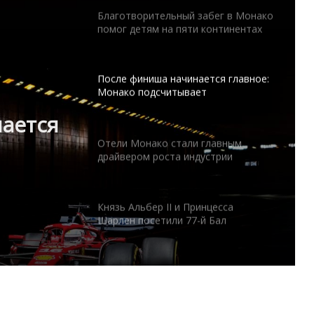
Благотворительный забег в Монако
помог детям на пяти континентах
После финиша начинается главное:
Монако подсчитывает
экономическую ценность Гран-при
ается
Формулы-1
Отели Монако стали главным
драйвером роста индустрии
гостеприимства
ость
Князь Альбер II и Принцесса
Шарлен посетили 77-й Бал
Красного Креста Монако
Шарль Леклер вновь в борьбе:
Ferrari набирает скорость перед
паузой