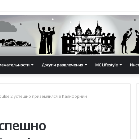
мечательности
Досуг и развлечения
MC Lifestyle
Инс
mpulse 2 успешно приземлился в Калифорнии
 успешно