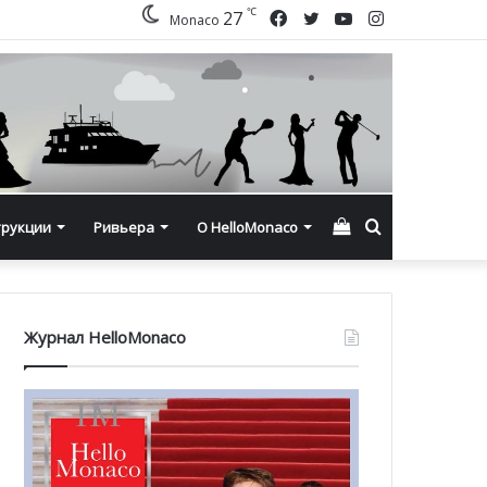
℃
Facebook
Twitter
YouTube
Instagram
27
Monaco
Смотреть
Искать
трукции
Ривьера
О HelloMonaco
корзину
Журнал HelloMonaco