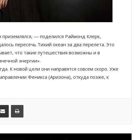
SBM и Be Safe Monaco продлили
партнёрство ради безопасных
летних ночей
В Монако раскрыли мошенничество
он приземлялся, — поделился Раймонд Клерк,
с драгоценностями на сумму свыше
алось пересечь Тихий океан за два перелета. Это
€1 млн
вает, что такие путешествия возможны и в
нечной энергии».
От Нью-Йорка до Монако: BIG ART
FESTIVAL готовит вечер мирового
да. К новой цели они направятся совсем скоро. Уже
уровня на Лазурном Берегу
 направлении Феникса (Аризона), откуда позже, к
Дронам вход ограничен: Монако
усиливает безопасность крупных
мероприятий
kedIn
Поделиться по электронной почте
Распечатать
Монако готовит генеральный план
развития: что изменится в
Княжестве