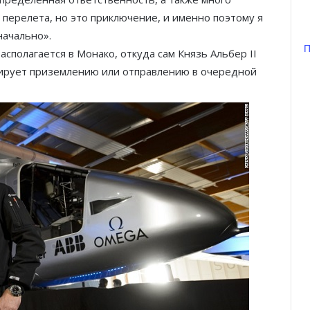
 перелета, но это приключение, и именно поэтому я
начально».
П
асполагается в Монако, откуда сам Князь Альбер II
тирует приземлению или отправлению в очередной
Князь Альбер II и Принцесса
Шарлен посетили 77-й Бал
Красного Креста Монако
Шарль Леклер вновь в борьбе:
Ferrari набирает скорость перед
паузой